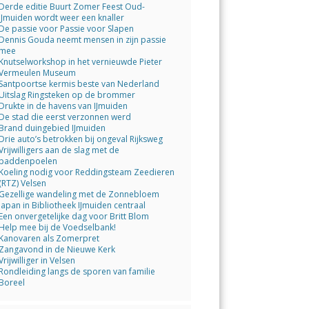
Derde editie Buurt Zomer Feest Oud-
IJmuiden wordt weer een knaller
De passie voor Passie voor Slapen
Dennis Gouda neemt mensen in zijn passie
mee
Knutselworkshop in het vernieuwde Pieter
Vermeulen Museum
Santpoortse kermis beste van Nederland
Uitslag Ringsteken op de brommer
Drukte in de havens van IJmuiden
De stad die eerst verzonnen werd
Brand duingebied IJmuiden
Drie auto’s betrokken bij ongeval Rijksweg
Vrijwilligers aan de slag met de
paddenpoelen
Koeling nodig voor Reddingsteam Zeedieren
(RTZ) Velsen
Gezellige wandeling met de Zonnebloem
Japan in Bibliotheek IJmuiden centraal
Een onvergetelijke dag voor Britt Blom
Help mee bij de Voedselbank!
Kanovaren als Zomerpret
Zangavond in de Nieuwe Kerk
Vrijwilliger in Velsen
Rondleiding langs de sporen van familie
Boreel