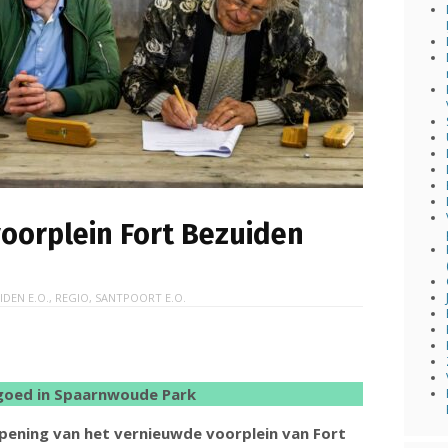
voorplein Fort Bezuiden
IDEN E.O.
,
REGIO
,
SANTPOORT E.O.
goed in Spaarnwoude Park
 opening van het vernieuwde voorplein van Fort