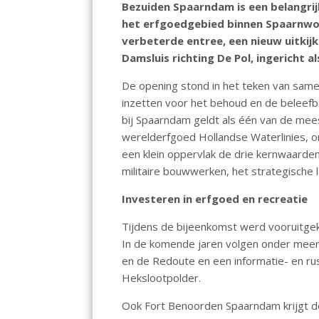
Bezuiden Spaarndam is een belangrij
o
A
dI
het erfgoedgebied binnen Spaarnwo
o
p
n
verbeterde entree, een nieuw uitki
k
p
Damsluis richting De Pol, ingericht a
De opening stond in het teken van samen
inzetten voor het behoud en de beleefb
bij Spaarndam geldt als één van de me
werelderfgoed Hollandse Waterlinies, o
een klein oppervlak de drie kernwaarde
militaire bouwwerken, het strategisch
Investeren in erfgoed en recreatie
Tijdens de bijeenkomst werd vooruitgek
In de komende jaren volgen onder mee
en de Redoute en een informatie- en ru
Hekslootpolder.
Ook Fort Benoorden Spaarndam krijgt 