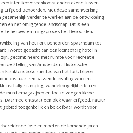
n een intentieovereenkomst ondertekend tussen
ing Erfgoed Benoorden. Met deze samenwerking
m gezamenlijk verder te werken aan de ontwikkeling
en en het omliggende landschap. Dit is een
gezette herbestemmingsproces het Benoorden.
ntwikkeling van het Fort Benoorden Spaarndam tot
bij wordt gedacht aan een kleinschalig hotel in
t zijn, gecombineerd met ruimte voor recreatie,
 van de Stelling van Amsterdam. Historische
 karakteristieke ruimtes van het fort, blijven
itiebos naar een passende invulling worden
 kleinschalige camping, wandelmogelijkheden en
de munitiemagazijnen en toe te voegen kleine
s. Daarmee ontstaat een plek waar erfgoed, natuur,
 gebied toegankelijk en beleefbaar wordt voor
oorbereidende fase en moeten de komende jaren
. Daarbij zijn onder andere vergunningen,