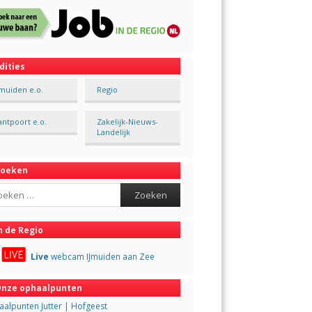
dities
Jmuiden e.o.
Regio
antpoort e.o.
Zakelijk-Nieuws-
Landelijk
Zoeken
ch
n de Regio
Live
webcam IJmuiden aan Zee
nze ophaalpunten
alpunten Jutter | Hofgeest