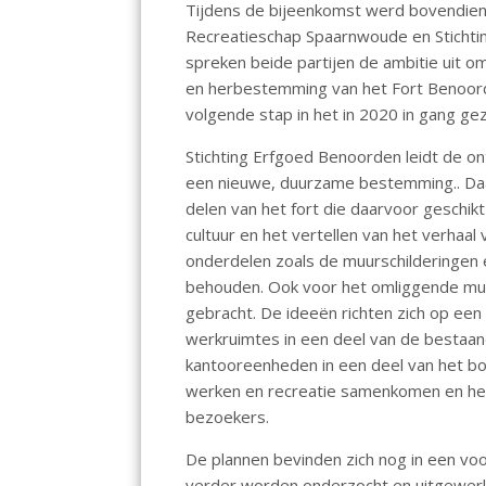
Tijdens de bijeenkomst werd bovendie
Recreatieschap Spaarnwoude en Sticht
spreken beide partijen de ambitie uit o
en herbestemming van het Fort Benoord
volgende stap in het in 2020 in gang 
Stichting Erfgoed Benoorden leidt de o
een nieuwe, duurzame bestemming.. Daar
delen van het fort die daarvoor geschik
cultuur en het vertellen van het verhaal
onderdelen zoals de muurschilderingen en
behouden. Ook voor het omliggende mun
gebracht. De ideeën richten zich op een
werkruimtes in een deel van de bestaan
kantooreenheden in een deel van het bo
werken en recreatie samenkomen en het
bezoekers.
De plannen bevinden zich nog in een v
verder worden onderzocht en uitgewerkt