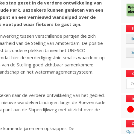
ke stap gezet in de verdere ontwikkeling van
ude Park. Bezoekers kunnen genieten van een
jkpunt en een vernieuwd wandelpad over de
ls voetpad waar fietsers te gast zijn.
E
werking tussen verschillende partijen die zich
I
aarheid van de Stelling van Amsterdam. De positie
est bijzondere plekken binnen het UNESCO-
S
mdat hier de verdedigingslinie smal is waardoor op
n van de Stelling goed zichtbaar samenkomen:
e landschap en het watermanagementsysteem.
Sear
eken naar de verdere ontwikkeling van het gebied.
I
r nieuwe wandelverbindingen langs de Boezemkade
stpunt aan de Slaperdijkweg met uitzicht over de
O
de komende jaren een opknapper. De
Opha