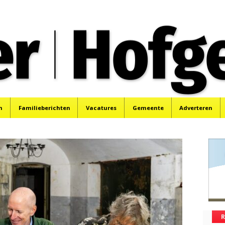
oek, Santpoort, Driehuis en Spaarnwoude.
n
Familieberichten
Vacatures
Gemeente
Adverteren
R