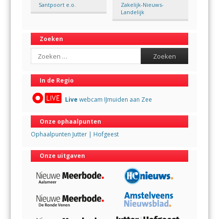
Santpoort e.o.
Zakelijk-Nieuws-
Landelijk
Zoeken
Search
In de Regio
Live
webcam IJmuiden aan Zee
Onze ophaalpunten
Ophaalpunten Jutter | Hofgeest
Onze uitgaven