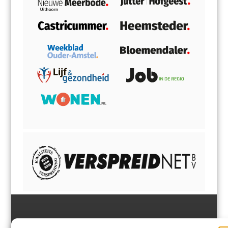
Jutter | Hofgeest
IJmuiden,
en
Velsen-Noord