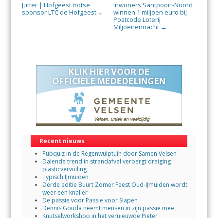
Jutter | Hofgeest trotse
Inwoners Santpoort-Noord
sponsor LTC de Hofgeest
winnen 1 miljoen euro bij
→
Postcode Loterij
Miljoenennacht
→
Recent nieuws
Pubquiz in de Regenwulptuin door Samen Velsen
Dalende trend in strandafval verbergt dreiging
plasticvervuiling
Typisch IJmuiden
Derde editie Buurt Zomer Feest Oud-IJmuiden wordt
weer een knaller
De passie voor Passie voor Slapen
Dennis Gouda neemt mensen in zijn passie mee
Knutselworkshop in het vernieuwde Pieter