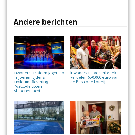
Andere berichten
Inwoners IJmuiden jagen op
Inwoners uit Velserbroek
miljoenen tijdens
verdelen 650.000 euro van
jubileumaflevering
de Postcode Loterij
→
Postcode Loterij
Miljoenenjacht
→