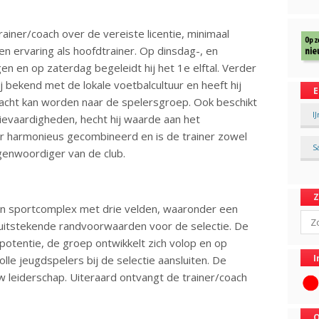
ainer/coach over de vereiste licentie, minimaal
ren ervaring als hoofdtrainer. Op dinsdag-, en
en en op zaterdag begeleidt hij het 1e elftal. Verder
hij bekend met de lokale voetbalcultuur en heeft hij
E
racht kan worden naar de spelersgroep. Ook beschikt
I
ievaardigheden, hecht hij waarde aan het
er harmonieus gecombineerd en is de trainer zowel
S
genwoordiger van de club.
?
n sportcomplex met drie velden, waaronder een
Sear
r uitstekende randvoorwaarden voor de selectie. De
potentie, de groep ontwikkelt zich volop en op
I
olle jeugdspelers bij de selectie aansluiten. De
w leiderschap. Uiteraard ontvangt de trainer/coach
O