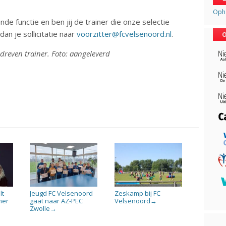
Opha
de functie en ben jij de trainer die onze selectie
an je sollicitatie naar
voorzitter@fcvelsenoord.nl
.
O
edreven trainer. Foto: aangeleverd
lt
Jeugd FC Velsenoord
Zeskamp bij FC
ner
gaat naar AZ-PEC
Velsenoord
→
Zwolle
→