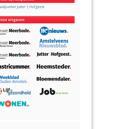
alpunten Jutter | Hofgeest
nze uitgaven