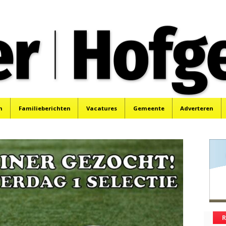
oek, Santpoort, Driehuis en Spaarnwoude.
n
Familieberichten
Vacatures
Gemeente
Adverteren
R