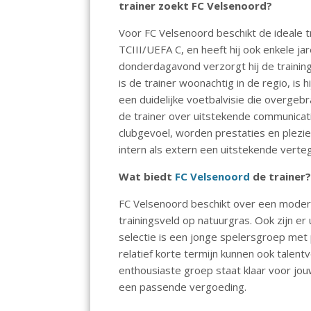
trainer zoekt FC Velsenoord?
o
p
n
k
p
Voor FC Velsenoord beschikt de ideale tr
TCIII/UEFA C, en heeft hij ook enkele ja
donderdagavond verzorgt hij de training
is de trainer woonachtig in de regio, is 
een duidelijke voetbalvisie die overgeb
de trainer over uitstekende communicat
clubgevoel, worden prestaties en plezi
intern als extern een uitstekende verte
Wat biedt
FC Velsenoord
de trainer
FC Velsenoord beschikt over een moder
trainingsveld op natuurgras. Ook zijn e
selectie is een jonge spelersgroep met 
relatief korte termijn kunnen ook talentv
enthousiaste groep staat klaar voor jou
een passende vergoeding.