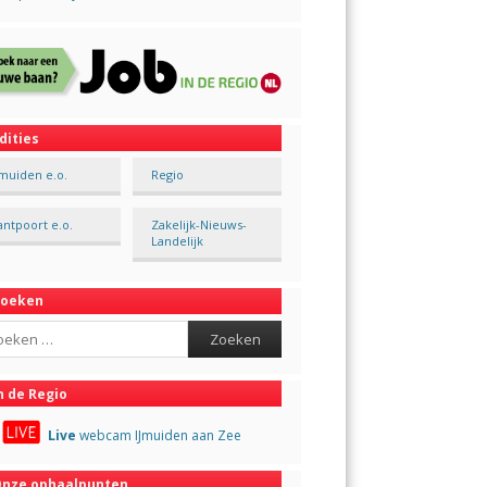
dities
Jmuiden e.o.
Regio
antpoort e.o.
Zakelijk-Nieuws-
Landelijk
Zoeken
ch
n de Regio
Live
webcam IJmuiden aan Zee
nze ophaalpunten