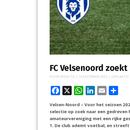
FC Velsenoord zoekt
DOOR
REDACTIE
|
14 DECEMBER 2023
| GEPLAATST
F
X
W
Li
E
D
ac
h
n
m
el
Velsen-Noord – Voor het seizoen 202
e
at
k
ai
e
selectie op zoek naar een gedreven 
b
s
e
l
n
amateurvereniging met een rijke ges
o
A
dI
1. De club ademt voetbal, en streeft