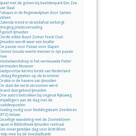
Speel met de golven bij beeldenpark Een Zee
van Staal
Pubquiz in de Regenwulptuin door Samen
Velsen
Dalende trend in strandafval verbergt
dreiging plasticvervuiling
Typisch IJmuiden
Derde editie Buurt Zomer Feest Oud-
IJmuiden wordt weer een knaller
De passie voor Passie voor Slapen
Dennis Gouda neemt mensen in zijn passie
mee
Knutselworkshop in het vernieuwde Pieter
Vermeulen Museum
Santpoortse kermis beste van Nederland
Uitslag Ringsteken op de brommer
Drukte in de havens van IJmuiden
De stad die eerst verzonnen werd
Brand duingebied IJmuiden
Drie auto’s betrokken bij ongeval Rijksweg
Vrijwilligers aan de slag met de
paddenpoelen
Koeling nodig voor Reddingsteam Zeedieren
(RTZ) Velsen
Gezellige wandeling met de Zonnebloem
Japan in Bibliotheek IJmuiden centraal
Een onvergetelijke dag voor Britt Blom
Help mee bij de Voedselbank!