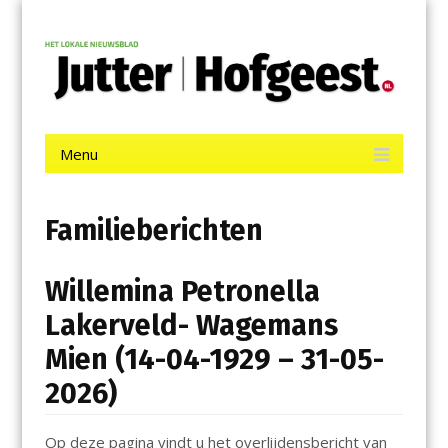
Menu
Skip
Jutter | Hofgeest
to
content
Het laatste nieuws uit IJmuiden, Velsen, Velserbroek, Santpoort,
Driehuis en Spaarnwoude.
Menu
Skip
to
content
Familieberichten
Willemina Petronella
Lakerveld- Wagemans
Mien (14-04-1929 – 31-05-
2026)
Op deze pagina vindt u het overlijdensbericht van