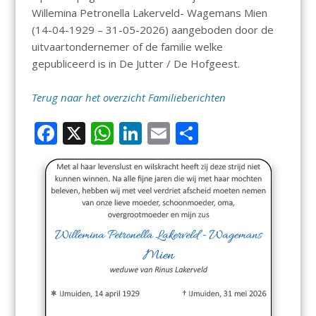
Willemina Petronella Lakerveld- Wagemans Mien
(14-04-1929 – 31-05-2026) aangeboden door de
uitvaartondernemer of de familie welke
gepubliceerd is in De Jutter / De Hofgeest.
Terug naar het overzicht Familieberichten
F
X
W
Li
E
D
ac
h
n
m
el
e
at
k
ai
e
b
s
e
l
n
o
A
dI
o
p
n
k
p