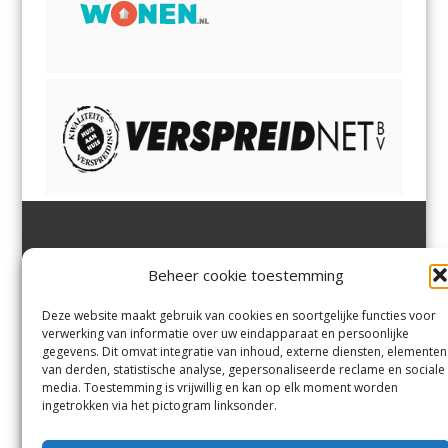
Jutter | Hofgeest
IJmuiden,
en
Velsen-Noord
Beheer cookie toestemming
Margadantstraat 34
Velserbroek
,
Velsen-Zuid,
1976 DN IJmuiden
Santpoort-Noord
,
Santpoort-
0255-533900
Zuid
,
Driehuis
en
Deze website maakt gebruik van cookies en soortgelijke functies voor
info@jutter.nl
of
info@hofgee
Spaarnwoude
.
verwerking van informatie over uw eindapparaat en persoonlijke
st.nl
gegevens. Dit omvat integratie van inhoud, externe diensten, elementen
van derden, statistische analyse, gepersonaliseerde reclame en sociale
media. Toestemming is vrijwillig en kan op elk moment worden
Contact
ingetrokken via het pictogram linksonder.
Andere uitgaven
Bezorgklacht