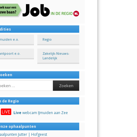
dities
Jmuiden e.o.
Regio
antpoort e.o.
Zakelijk-Nieuws-
Landelijk
Zoeken
ch
n de Regio
Live
webcam IJmuiden aan Zee
nze ophaalpunten
alpunten Jutter | Hofgeest