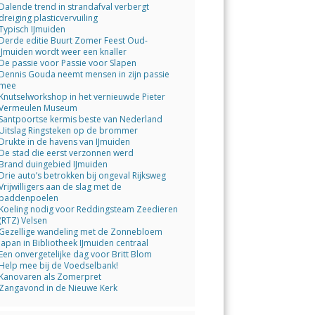
Dalende trend in strandafval verbergt
dreiging plasticvervuiling
Typisch IJmuiden
Derde editie Buurt Zomer Feest Oud-
IJmuiden wordt weer een knaller
De passie voor Passie voor Slapen
Dennis Gouda neemt mensen in zijn passie
mee
Knutselworkshop in het vernieuwde Pieter
Vermeulen Museum
Santpoortse kermis beste van Nederland
Uitslag Ringsteken op de brommer
Drukte in de havens van IJmuiden
De stad die eerst verzonnen werd
Brand duingebied IJmuiden
Drie auto’s betrokken bij ongeval Rijksweg
Vrijwilligers aan de slag met de
paddenpoelen
Koeling nodig voor Reddingsteam Zeedieren
(RTZ) Velsen
Gezellige wandeling met de Zonnebloem
Japan in Bibliotheek IJmuiden centraal
Een onvergetelijke dag voor Britt Blom
Help mee bij de Voedselbank!
Kanovaren als Zomerpret
Zangavond in de Nieuwe Kerk