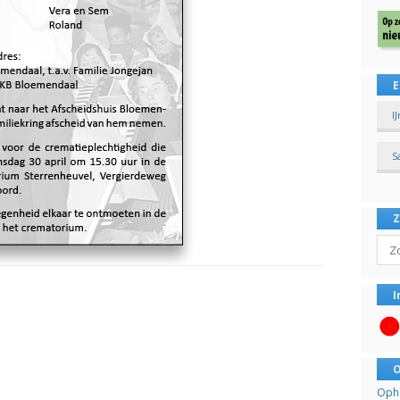
E
I
S
Sear
I
O
Opha