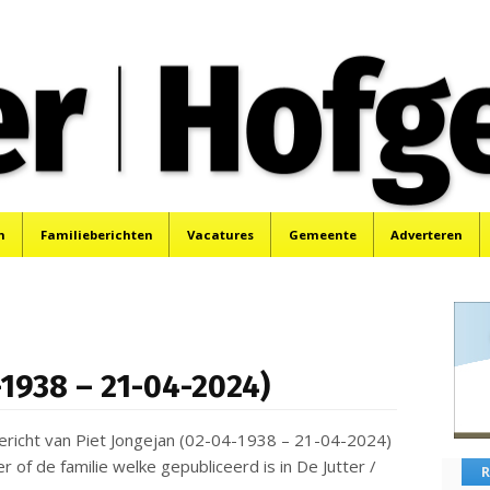
oek, Santpoort, Driehuis en Spaarnwoude.
n
Familieberichten
Vacatures
Gemeente
Adverteren
-1938 – 21-04-2024)
bericht van Piet Jongejan (02-04-1938 – 21-04-2024)
f de familie welke gepubliceerd is in De Jutter /
R