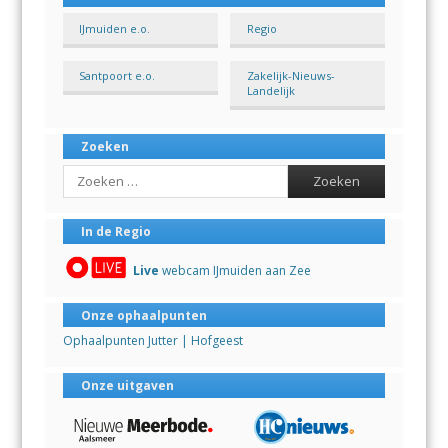
IJmuiden e.o.
Regio
Santpoort e.o.
Zakelijk-Nieuws-
Landelijk
Zoeken
Search
In de Regio
Live
webcam IJmuiden aan Zee
Onze ophaalpunten
Ophaalpunten Jutter | Hofgeest
Onze uitgaven