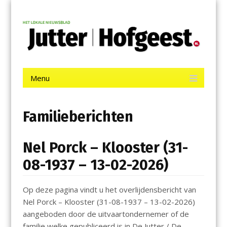
Menu
Skip
Jutter | Hofgeest
to
content
Het laatste nieuws uit IJmuiden, Velsen, Velserbroek, Santpoort,
Driehuis en Spaarnwoude.
Menu
Skip
to
content
Familieberichten
Nel Porck – Klooster (31-
08-1937 – 13-02-2026)
Op deze pagina vindt u het overlijdensbericht van
Nel Porck – Klooster (31-08-1937 – 13-02-2026)
aangeboden door de uitvaartondernemer of de
familie welke gepubliceerd is in De Jutter / De