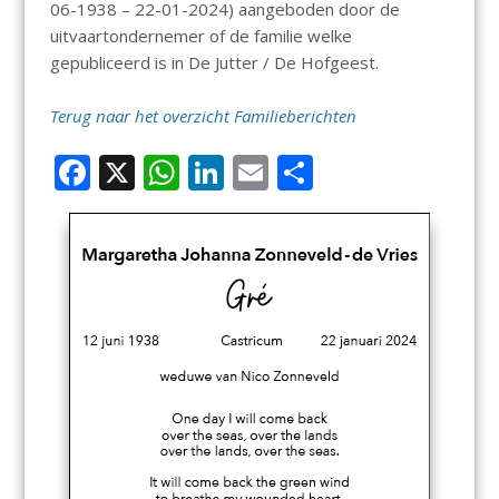
06-1938 – 22-01-2024) aangeboden door de
uitvaartondernemer of de familie welke
gepubliceerd is in De Jutter / De Hofgeest.
Terug naar het overzicht Familieberichten
F
X
W
Li
E
D
ac
h
n
m
el
e
at
k
ai
e
b
s
e
l
n
o
A
dI
o
p
n
k
p