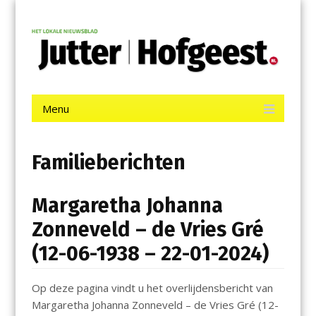
Menu
Skip
Jutter | Hofgeest
to
content
Het laatste nieuws uit IJmuiden, Velsen, Velserbroek, Santpoort,
Driehuis en Spaarnwoude.
Menu
Skip
to
content
Familieberichten
Margaretha Johanna
Zonneveld – de Vries Gré
(12-06-1938 – 22-01-2024)
Op deze pagina vindt u het overlijdensbericht van
Margaretha Johanna Zonneveld – de Vries Gré (12-