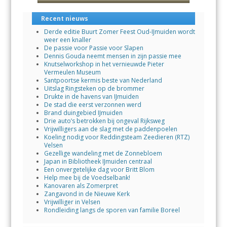
Recent nieuws
Derde editie Buurt Zomer Feest Oud-IJmuiden wordt
weer een knaller
De passie voor Passie voor Slapen
Dennis Gouda neemt mensen in zijn passie mee
Knutselworkshop in het vernieuwde Pieter
Vermeulen Museum
Santpoortse kermis beste van Nederland
Uitslag Ringsteken op de brommer
Drukte in de havens van IJmuiden
De stad die eerst verzonnen werd
Brand duingebied IJmuiden
Drie auto’s betrokken bij ongeval Rijksweg
Vrijwilligers aan de slag met de paddenpoelen
Koeling nodig voor Reddingsteam Zeedieren (RTZ)
Velsen
Gezellige wandeling met de Zonnebloem
Japan in Bibliotheek IJmuiden centraal
Een onvergetelijke dag voor Britt Blom
Help mee bij de Voedselbank!
Kanovaren als Zomerpret
Zangavond in de Nieuwe Kerk
Vrijwilliger in Velsen
Rondleiding langs de sporen van familie Boreel