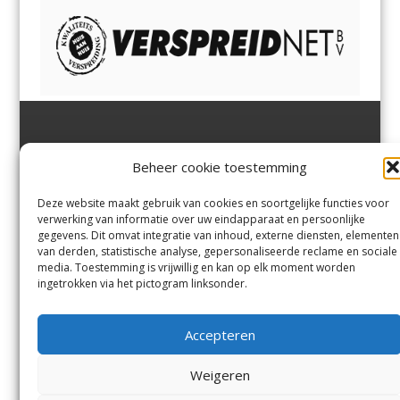
Jutter | Hofgeest
IJmuiden,
en
Velsen-Noord
Beheer cookie toestemming
Margadantstraat 34
Velserbroek
,
Velsen-Zuid,
1976 DN IJmuiden
Santpoort-Noord
,
Santpoort-
0255-533900
Zuid
,
Driehuis
en
Deze website maakt gebruik van cookies en soortgelijke functies voor
info@jutter.nl
of
info@hofgee
Spaarnwoude
.
verwerking van informatie over uw eindapparaat en persoonlijke
st.nl
gegevens. Dit omvat integratie van inhoud, externe diensten, elementen
van derden, statistische analyse, gepersonaliseerde reclame en sociale
media. Toestemming is vrijwillig en kan op elk moment worden
Contact
ingetrokken via het pictogram linksonder.
Andere uitgaven
Bezorgklacht
Ophaalpunten
Accepteren
Vacatures
Voorwaarden
Privacyverklaring
Weigeren