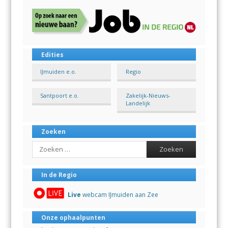
Edities
IJmuiden e.o.
Regio
Santpoort e.o.
Zakelijk-Nieuws-
Landelijk
Zoeken
Search
In de Regio
Live
webcam IJmuiden aan Zee
Onze ophaalpunten