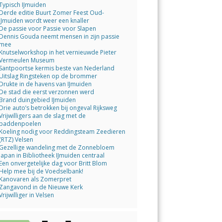
Typisch IJmuiden
Derde editie Buurt Zomer Feest Oud-
IJmuiden wordt weer een knaller
De passie voor Passie voor Slapen
Dennis Gouda neemt mensen in zijn passie
mee
Knutselworkshop in het vernieuwde Pieter
Vermeulen Museum
Santpoortse kermis beste van Nederland
Uitslag Ringsteken op de brommer
Drukte in de havens van IJmuiden
De stad die eerst verzonnen werd
Brand duingebied IJmuiden
Drie auto’s betrokken bij ongeval Rijksweg
Vrijwilligers aan de slag met de
paddenpoelen
Koeling nodig voor Reddingsteam Zeedieren
(RTZ) Velsen
Gezellige wandeling met de Zonnebloem
Japan in Bibliotheek IJmuiden centraal
Een onvergetelijke dag voor Britt Blom
Help mee bij de Voedselbank!
Kanovaren als Zomerpret
Zangavond in de Nieuwe Kerk
Vrijwilliger in Velsen