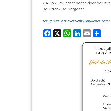
20-02-2026) aangeboden door de uitvaar
De Jutter / De Hofgeest.
Terug naar het overzicht Familieberichten
F
X
W
Li
E
D
ac
h
n
m
el
e
at
k
ai
e
b
s
e
l
n
o
A
dI
o
p
n
k
p