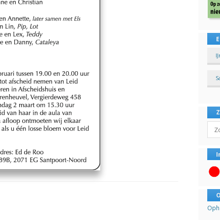
E
I
S
Sear
I
O
Opha