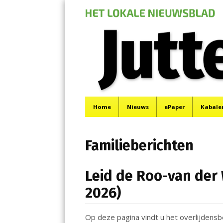
Jutter | Hofgeest
Menu
Het laatste nieuws uit IJmuiden, Velsen, Velserbr
Skip
Home
Nieuws
ePaper
Kabale
to
content
Familieberichten
Leid de Roo-van der 
2026)
Op deze pagina vindt u het overlijdens