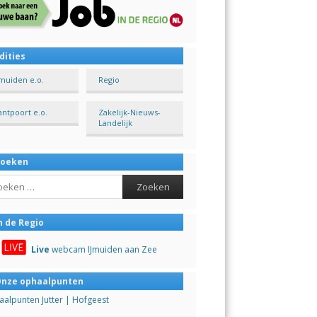
dities
Jmuiden e.o.
Regio
antpoort e.o.
Zakelijk-Nieuws-
Landelijk
Zoeken
ch
n de Regio
Live
webcam IJmuiden aan Zee
nze ophaalpunten
alpunten Jutter | Hofgeest