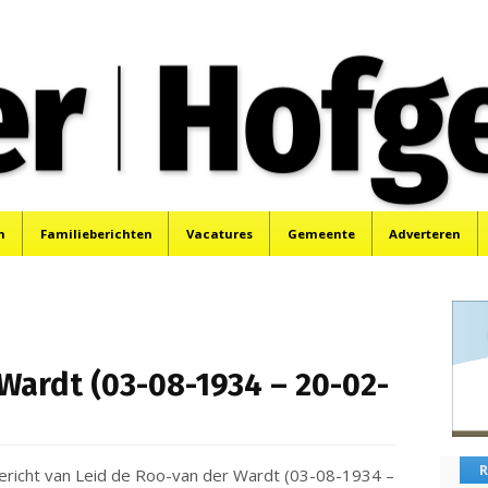
oek, Santpoort, Driehuis en Spaarnwoude.
n
Familieberichten
Vacatures
Gemeente
Adverteren
Wardt (03-08-1934 – 20-02-
R
bericht van Leid de Roo-van der Wardt (03-08-1934 –