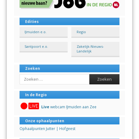
Edities
IJmuiden e.o.
Regio
Santpoort e.o.
Zakelijk-Nieuws-
Landelijk
Zoeken
Search
In de Regio
Live
webcam IJmuiden aan Zee
Onze ophaalpunten
Ophaalpunten Jutter | Hofgeest