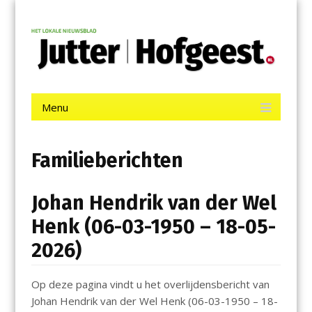
Menu
Skip
Jutter | Hofgeest
to
content
Het laatste nieuws uit IJmuiden, Velsen, Velserbroek, Santpoort,
Driehuis en Spaarnwoude.
Menu
Skip
to
content
Familieberichten
Johan Hendrik van der Wel
Henk (06-03-1950 – 18-05-
2026)
Op deze pagina vindt u het overlijdensbericht van
Johan Hendrik van der Wel Henk (06-03-1950 – 18-