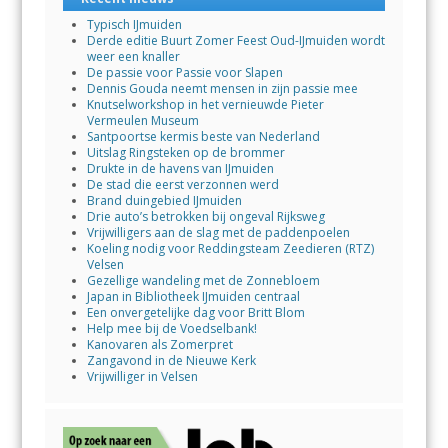
Typisch IJmuiden
Derde editie Buurt Zomer Feest Oud-IJmuiden wordt
weer een knaller
De passie voor Passie voor Slapen
Dennis Gouda neemt mensen in zijn passie mee
Knutselworkshop in het vernieuwde Pieter
Vermeulen Museum
Santpoortse kermis beste van Nederland
Uitslag Ringsteken op de brommer
Drukte in de havens van IJmuiden
De stad die eerst verzonnen werd
Brand duingebied IJmuiden
Drie auto’s betrokken bij ongeval Rijksweg
Vrijwilligers aan de slag met de paddenpoelen
Koeling nodig voor Reddingsteam Zeedieren (RTZ)
Velsen
Gezellige wandeling met de Zonnebloem
Japan in Bibliotheek IJmuiden centraal
Een onvergetelijke dag voor Britt Blom
Help mee bij de Voedselbank!
Kanovaren als Zomerpret
Zangavond in de Nieuwe Kerk
Vrijwilliger in Velsen