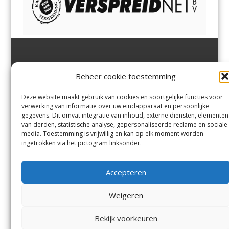
Jutter | Hofgeest
IJmuiden,
en
Velsen-Noord
Beheer cookie toestemming
Margadantstraat 34
Velserbroek
,
Velsen-Zuid,
1976 DN IJmuiden
Santpoort-Noord
,
Santpoort-
0255-533900
Zuid
,
Driehuis
en
Deze website maakt gebruik van cookies en soortgelijke functies voor
info@jutter.nl
of
info@hofgee
Spaarnwoude
.
verwerking van informatie over uw eindapparaat en persoonlijke
st.nl
gegevens. Dit omvat integratie van inhoud, externe diensten, elementen
van derden, statistische analyse, gepersonaliseerde reclame en sociale
media. Toestemming is vrijwillig en kan op elk moment worden
Contact
ingetrokken via het pictogram linksonder.
Andere uitgaven
Bezorgklacht
Ophaalpunten
Accepteren
Vacatures
Voorwaarden
Privacyverklaring
Weigeren
Bekijk voorkeuren
© Kennemerland Pers B.V.