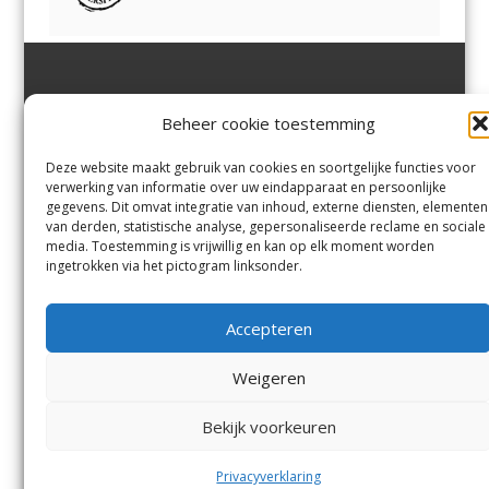
Jutter | Hofgeest
IJmuiden,
en
Velsen-Noord
Beheer cookie toestemming
Margadantstraat 34
Velserbroek
,
Velsen-Zuid,
1976 DN IJmuiden
Santpoort-Noord
,
Santpoort-
0255-533900
Zuid
,
Driehuis
en
Deze website maakt gebruik van cookies en soortgelijke functies voor
info@jutter.nl
of
info@hofgee
Spaarnwoude
.
verwerking van informatie over uw eindapparaat en persoonlijke
st.nl
gegevens. Dit omvat integratie van inhoud, externe diensten, elementen
van derden, statistische analyse, gepersonaliseerde reclame en sociale
media. Toestemming is vrijwillig en kan op elk moment worden
Contact
ingetrokken via het pictogram linksonder.
Andere uitgaven
Bezorgklacht
Ophaalpunten
Accepteren
Vacatures
Voorwaarden
Privacyverklaring
Weigeren
Bekijk voorkeuren
© Kennemerland Pers B.V.
Menu
Privacyverklaring