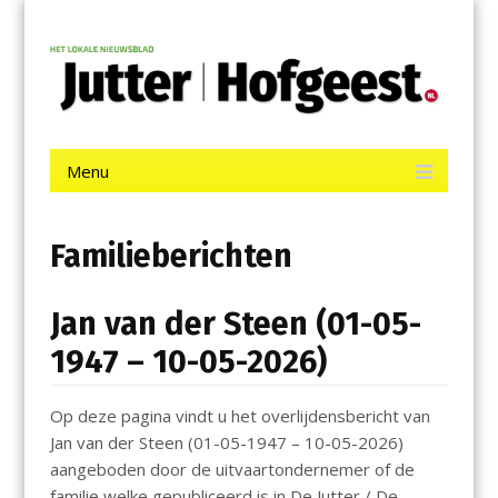
Menu
Skip
Jutter | Hofgeest
to
content
Het laatste nieuws uit IJmuiden, Velsen, Velserbroek, Santpoort,
Driehuis en Spaarnwoude.
Menu
Skip
to
content
Familieberichten
Jan van der Steen (01-05-
1947 – 10-05-2026)
Op deze pagina vindt u het overlijdensbericht van
Jan van der Steen (01-05-1947 – 10-05-2026)
aangeboden door de uitvaartondernemer of de
familie welke gepubliceerd is in De Jutter / De