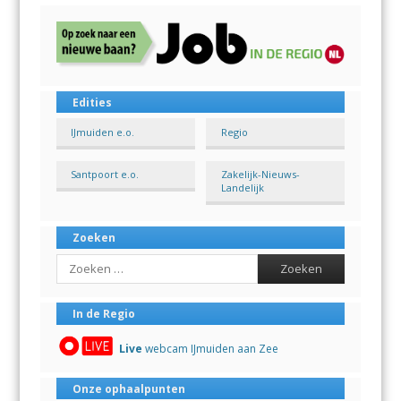
Edities
IJmuiden e.o.
Regio
Santpoort e.o.
Zakelijk-Nieuws-
Landelijk
Zoeken
Search
In de Regio
Live
webcam IJmuiden aan Zee
Onze ophaalpunten