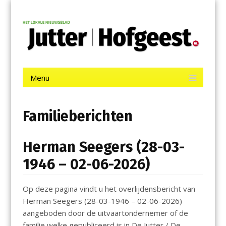
Menu
Skip
Jutter | Hofgeest
to
content
Het laatste nieuws uit IJmuiden, Velsen, Velserbroek, Santpoort,
Driehuis en Spaarnwoude.
Menu
Skip
to
content
Familieberichten
Herman Seegers (28-03-
1946 – 02-06-2026)
Op deze pagina vindt u het overlijdensbericht van
Herman Seegers (28-03-1946 – 02-06-2026)
aangeboden door de uitvaartondernemer of de
familie welke gepubliceerd is in De Jutter / De