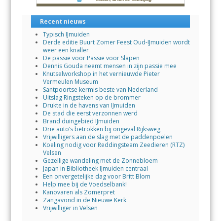
Recent nieuws
Typisch IJmuiden
Derde editie Buurt Zomer Feest Oud-IJmuiden wordt
weer een knaller
De passie voor Passie voor Slapen
Dennis Gouda neemt mensen in zijn passie mee
Knutselworkshop in het vernieuwde Pieter
Vermeulen Museum
Santpoortse kermis beste van Nederland
Uitslag Ringsteken op de brommer
Drukte in de havens van IJmuiden
De stad die eerst verzonnen werd
Brand duingebied IJmuiden
Drie auto’s betrokken bij ongeval Rijksweg
Vrijwilligers aan de slag met de paddenpoelen
Koeling nodig voor Reddingsteam Zeedieren (RTZ)
Velsen
Gezellige wandeling met de Zonnebloem
Japan in Bibliotheek IJmuiden centraal
Een onvergetelijke dag voor Britt Blom
Help mee bij de Voedselbank!
Kanovaren als Zomerpret
Zangavond in de Nieuwe Kerk
Vrijwilliger in Velsen