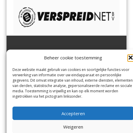
Jutter | Hofgeest
IJmuiden,
en
Velsen-Noord
Beheer cookie toestemming
Margadantstraat 34
Velserbroek
,
Velsen-Zuid,
1976 DN IJmuiden
Santpoort-Noord
,
Santpoort-
0255-533900
Zuid
,
Driehuis
en
Deze website maakt gebruik van cookies en soortgelijke functies voor
info@jutter.nl
of
info@hofgee
Spaarnwoude
.
verwerking van informatie over uw eindapparaat en persoonlijke
st.nl
gegevens. Dit omvat integratie van inhoud, externe diensten, elementen
van derden, statistische analyse, gepersonaliseerde reclame en sociale
media. Toestemming is vrijwillig en kan op elk moment worden
Contact
ingetrokken via het pictogram linksonder.
Andere uitgaven
Bezorgklacht
Ophaalpunten
Accepteren
Vacatures
Voorwaarden
Privacyverklaring
Weigeren