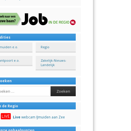
dities
Jmuiden e.o.
Regio
antpoort e.o.
Zakelijk-Nieuws-
Landelijk
Zoeken
ch
n de Regio
Live
webcam IJmuiden aan Zee
nze ophaalpunten