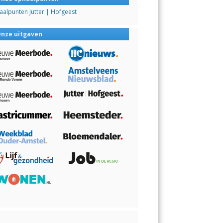
alpunten Jutter | Hofgeest
nze uitgaven