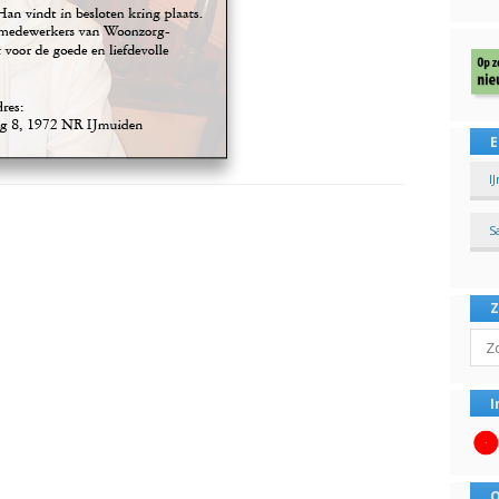
E
I
S
Sear
I
O