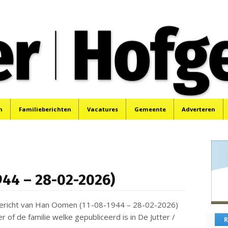
oek, Santpoort, Driehuis en Spaarnwoude.
n
Familieberichten
Vacatures
Gemeente
Adverteren
44 – 28-02-2026)
sbericht van Han Oomen (11-08-1944 – 28-02-2026)
f de familie welke gepubliceerd is in De Jutter /
R