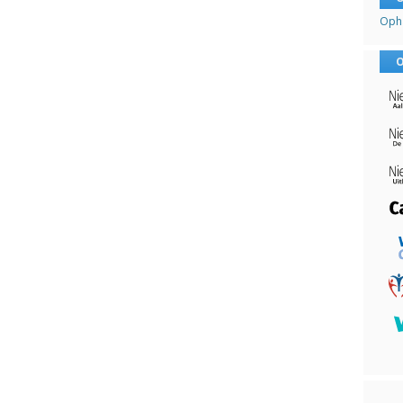
Opha
O