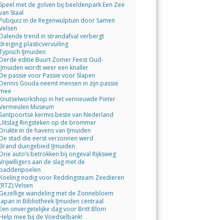
Speel met de golven bij beeldenpark Een Zee
van Staal
Pubquiz in de Regenwulptuin door Samen
Velsen
Dalende trend in strandafval verbergt
dreiging plasticvervuiling
Typisch IJmuiden
Derde editie Buurt Zomer Feest Oud-
IJmuiden wordt weer een knaller
De passie voor Passie voor Slapen
Dennis Gouda neemt mensen in zijn passie
mee
Knutselworkshop in het vernieuwde Pieter
Vermeulen Museum
Santpoortse kermis beste van Nederland
Uitslag Ringsteken op de brommer
Drukte in de havens van IJmuiden
De stad die eerst verzonnen werd
Brand duingebied IJmuiden
Drie auto’s betrokken bij ongeval Rijksweg
Vrijwilligers aan de slag met de
paddenpoelen
Koeling nodig voor Reddingsteam Zeedieren
(RTZ) Velsen
Gezellige wandeling met de Zonnebloem
Japan in Bibliotheek IJmuiden centraal
Een onvergetelijke dag voor Britt Blom
Help mee bij de Voedselbank!