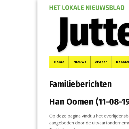
Jutter | Hofgeest
Menu
Het laatste nieuws uit IJmuiden, Velsen, Velserbr
Skip
Home
Nieuws
ePaper
Kabale
to
content
Familieberichten
Han Oomen (11-08-19
Op deze pagina vindt u het overlijden
aangeboden door de uitvaartondernemer o