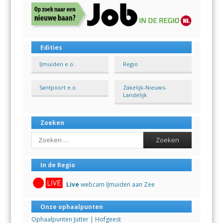
Edities
IJmuiden e.o.
Regio
Santpoort e.o.
Zakelijk-Nieuws-
Landelijk
Zoeken
Search
In de Regio
Live
webcam IJmuiden aan Zee
Onze ophaalpunten
Ophaalpunten Jutter | Hofgeest