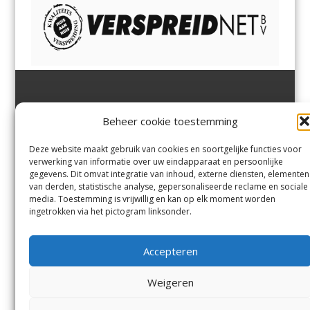
Jutter | Hofgeest
IJmuiden,
en
Velsen-Noord
Beheer cookie toestemming
Margadantstraat 34
Velserbroek
,
Velsen-Zuid,
1976 DN IJmuiden
Santpoort-Noord
,
Santpoort-
0255-533900
Zuid
,
Driehuis
en
Deze website maakt gebruik van cookies en soortgelijke functies voor
info@jutter.nl
of
info@hofgee
Spaarnwoude
.
verwerking van informatie over uw eindapparaat en persoonlijke
st.nl
gegevens. Dit omvat integratie van inhoud, externe diensten, elementen
van derden, statistische analyse, gepersonaliseerde reclame en sociale
media. Toestemming is vrijwillig en kan op elk moment worden
Contact
ingetrokken via het pictogram linksonder.
Andere uitgaven
Bezorgklacht
Ophaalpunten
Accepteren
Vacatures
Voorwaarden
Privacyverklaring
Weigeren