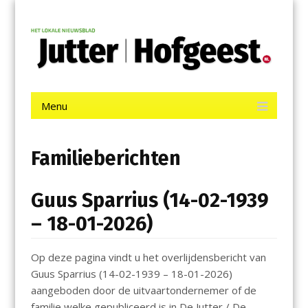
Menu
Skip
Jutter | Hofgeest
to
content
Het laatste nieuws uit IJmuiden, Velsen, Velserbroek, Santpoort,
Driehuis en Spaarnwoude.
Menu
Skip
to
content
Familieberichten
Guus Sparrius (14-02-1939
– 18-01-2026)
Op deze pagina vindt u het overlijdensbericht van
Guus Sparrius (14-02-1939 – 18-01-2026)
aangeboden door de uitvaartondernemer of de
familie welke gepubliceerd is in De Jutter / De