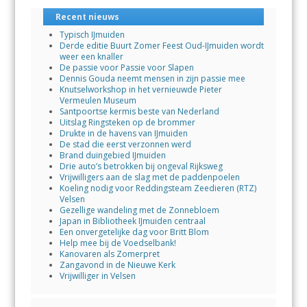
Recent nieuws
Typisch IJmuiden
Derde editie Buurt Zomer Feest Oud-IJmuiden wordt
weer een knaller
De passie voor Passie voor Slapen
Dennis Gouda neemt mensen in zijn passie mee
Knutselworkshop in het vernieuwde Pieter
Vermeulen Museum
Santpoortse kermis beste van Nederland
Uitslag Ringsteken op de brommer
Drukte in de havens van IJmuiden
De stad die eerst verzonnen werd
Brand duingebied IJmuiden
Drie auto’s betrokken bij ongeval Rijksweg
Vrijwilligers aan de slag met de paddenpoelen
Koeling nodig voor Reddingsteam Zeedieren (RTZ)
Velsen
Gezellige wandeling met de Zonnebloem
Japan in Bibliotheek IJmuiden centraal
Een onvergetelijke dag voor Britt Blom
Help mee bij de Voedselbank!
Kanovaren als Zomerpret
Zangavond in de Nieuwe Kerk
Vrijwilliger in Velsen