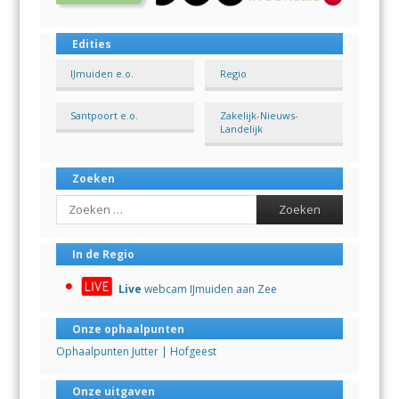
Edities
IJmuiden e.o.
Regio
Santpoort e.o.
Zakelijk-Nieuws-
Landelijk
Zoeken
Search
In de Regio
Live
webcam IJmuiden aan Zee
Onze ophaalpunten
Ophaalpunten Jutter | Hofgeest
Onze uitgaven