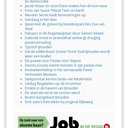
en democratie
Jacob Visser en zoon Dave maken hun droom waar
Friso van Saase ‘Fittest Teen on Earth’
Meester Serné haalt herinneringen op
Vandaag in het duin
Speel met de golven bij beeldenpark Een Zee van
Staal
Pubquiz in de Regenwulptuin door Samen Velsen
Dalende trend in strandafval verbergt dreiging
plasticvervuiling
Typisch IJmuiden
Derde editie Buurt Zomer Feest Oud-IJmuiden wordt
weer een knaller
De passie voor Passie voor Slapen
Dennis Gouda neemt mensen in zijn passie mee
Knutselworkshop in het vernieuwde Pieter
Vermeulen Museum
Santpoortse kermis beste van Nederland
Uitslag Ringsteken op de brommer
Drukte in de havens van IJmuiden
De stad die eerst verzonnen werd
Brand duingebied IJmuiden
Drie auto’s betrokken bij ongeval Rijksweg