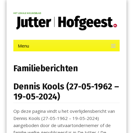
Menu
Skip
Jutter | Hofgeest
to
content
Het laatste nieuws uit IJmuiden, Velsen, Velserbroek, Santpoort,
Driehuis en Spaarnwoude.
Menu
Skip
to
content
Familieberichten
Dennis Kools (27-05-1962 –
19-05-2024)
Op deze pagina vindt u het overlijdensbericht van
Dennis Kools (27-05-1962 – 19-05-2024)
aangeboden door de uitvaartondernemer of de
familie welke gepubliceerd is in De Jutter / De