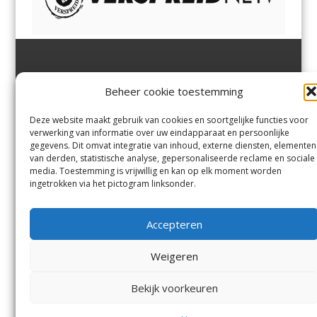
Jutter | Hofgeest
IJmuiden,
en
Velsen-Noord
Beheer cookie toestemming
Margadantstraat 34
Velserbroek
,
Velsen-Zuid,
1976 DN IJmuiden
Santpoort-Noord
,
Santpoort-
0255-533900
Zuid
,
Driehuis
en
Deze website maakt gebruik van cookies en soortgelijke functies voor
info@jutter.nl
of
info@hofgee
Spaarnwoude
.
verwerking van informatie over uw eindapparaat en persoonlijke
st.nl
gegevens. Dit omvat integratie van inhoud, externe diensten, elementen
van derden, statistische analyse, gepersonaliseerde reclame en sociale
media. Toestemming is vrijwillig en kan op elk moment worden
Contact
ingetrokken via het pictogram linksonder.
Andere uitgaven
Bezorgklacht
Ophaalpunten
Accepteren
Vacatures
Voorwaarden
Privacyverklaring
Weigeren
Bekijk voorkeuren
© Kennemerland Pers B.V.
Menu