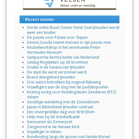
Recent nieuws
Derde editie Buurt Zomer Feest Oud-IJmuiden wordt
weer een knaller
De passie voor Passie voor Slapen
Dennis Gouda neemt mensen in zijn passie mee
Knutselworkshop in het vernieuwde Pieter
Vermeulen Museum
Santpoortse kermis beste van Nederland
Uitslag Ringsteken op de brommer
Drukte in de havens van IJmuiden
De stad die eerst verzonnen werd
Brand duingebied IJmuiden
Drie auto’s betrokken bij ongeval Rijksweg
Vrijwilligers aan de slag met de paddenpoelen
Koeling nodig voor Reddingsteam Zeedieren (RTZ)
Velsen
Gezellige wandeling met de Zonnebloem
Japan in Bibliotheek IJmuiden centraal
Een onvergetelijke dag voor Britt Blom
Help mee bij de Voedselbank!
Kanovaren als Zomerpret
Zangavond in de Nieuwe Kerk
Vrijwilliger in Velsen
Rondleiding langs de sporen van familie Boreel