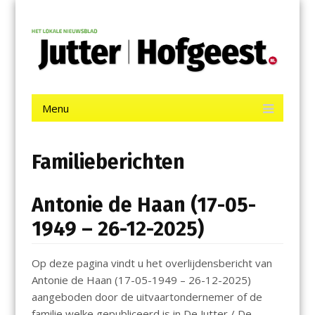
Menu
Skip
Jutter | Hofgeest
to
content
Het laatste nieuws uit IJmuiden, Velsen, Velserbroek, Santpoort,
Driehuis en Spaarnwoude.
Menu
Skip
to
content
Familieberichten
Antonie de Haan (17-05-
1949 – 26-12-2025)
Op deze pagina vindt u het overlijdensbericht van
Antonie de Haan (17-05-1949 – 26-12-2025)
aangeboden door de uitvaartondernemer of de
familie welke gepubliceerd is in De Jutter / De