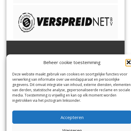
Jutter | Hofgeest
IJmuiden,
en
Velsen-Noord
Beheer cookie toestemming
Margadantstraat 34
Velserbroek
,
Velsen-Zuid,
1976 DN IJmuiden
Santpoort-Noord
,
Santpoort-
0255-533900
Zuid
,
Driehuis
en
Deze website maakt gebruik van cookies en soortgelijke functies voor
info@jutter.nl
of
info@hofgee
Spaarnwoude
.
verwerking van informatie over uw eindapparaat en persoonlijke
st.nl
gegevens. Dit omvat integratie van inhoud, externe diensten, elementen
van derden, statistische analyse, gepersonaliseerde reclame en sociale
media. Toestemming is vrijwillig en kan op elk moment worden
Contact
ingetrokken via het pictogram linksonder.
Andere uitgaven
Bezorgklacht
Ophaalpunten
Accepteren
Vacatures
Voorwaarden
Privacyverklaring
Weigeren