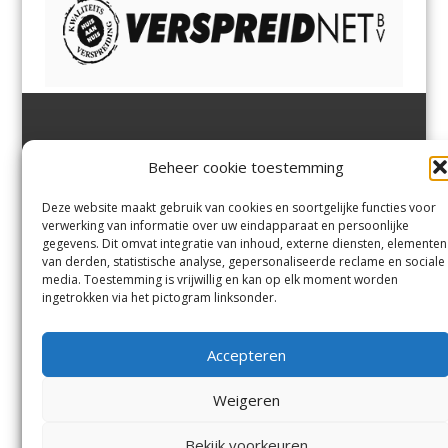
Jutter | Hofgeest
IJmuiden,
en
Velsen-Noord
Beheer cookie toestemming
Margadantstraat 34
Velserbroek
,
Velsen-Zuid,
1976 DN IJmuiden
Santpoort-Noord
,
Santpoort-
0255-533900
Zuid
,
Driehuis
en
Deze website maakt gebruik van cookies en soortgelijke functies voor
info@jutter.nl
of
info@hofgee
Spaarnwoude
.
verwerking van informatie over uw eindapparaat en persoonlijke
st.nl
gegevens. Dit omvat integratie van inhoud, externe diensten, elementen
van derden, statistische analyse, gepersonaliseerde reclame en sociale
media. Toestemming is vrijwillig en kan op elk moment worden
Contact
ingetrokken via het pictogram linksonder.
Andere uitgaven
Bezorgklacht
Ophaalpunten
Accepteren
Vacatures
Voorwaarden
Privacyverklaring
Weigeren
Bekijk voorkeuren