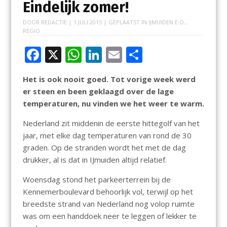
Eindelijk zomer!
DOOR
REDACTIE
|
1 JULI 2015
| GEPLAATST IN
IJMUIDEN E.O.
,
REGIO
F
X
W
Li
E
D
ac
h
n
m
el
Het is ook nooit goed. Tot vorige week werd
e
at
k
ai
e
er steen en been geklaagd over de lage
b
s
e
l
n
temperaturen, nu vinden we het weer te warm.
o
A
dI
Nederland zit middenin de eerste hittegolf van het
o
p
n
jaar, met elke dag temperaturen van rond de 30
k
p
graden. Op de stranden wordt het met de dag
drukker, al is dat in IJmuiden altijd relatief.
Woensdag stond het parkeerterrein bij de
Kennemerboulevard behoorlijk vol, terwijl op het
breedste strand van Nederland nog volop ruimte
was om een handdoek neer te leggen of lekker te