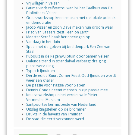
Vrijwilliger in Velsen
Fatima vindt zelfvertrouwen bij het Taalhuis van De
Bibliotheek Velsen
Gratis workshop kennismaken met de lokale politiek
en democratie
Jacob Visser en zoon Dave maken hun droom waar
Friso van Saase ‘Fittest Teen on Earth’
Meester Serné haalt herinneringen op
Vandaag in het duin
Speel met de golven bij beeldenpark Een Zee van
Staal
Pubquiz in de Regenwulptuin door Samen Velsen
Dalende trend in strandafval verbergt dreiging
plasticvervuiling
Typisch IJmuiden
Derde editie Buurt Zomer Feest Oud-IJmuiden wordt
weer een knaller
De passie voor Passie voor Slapen
Dennis Gouda neemt mensen in zijn passie mee
Knutselworkshop in het vernieuwde Pieter
Vermeulen Museum
Santpoortse kermis beste van Nederland
Uitslag Ringsteken op de brommer
Drukte in de havens van IJmuiden
De stad die eerst verzonnen werd