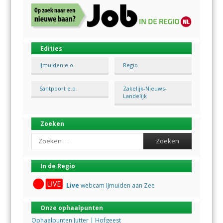
Edities
IJmuiden e.o.
Regio
Santpoort e.o.
Zakelijk-Nieuws-
Landelijk
Zoeken
Search
In de Regio
Live
webcam IJmuiden aan Zee
Onze ophaalpunten
Ophaalpunten Jutter | Hofgeest