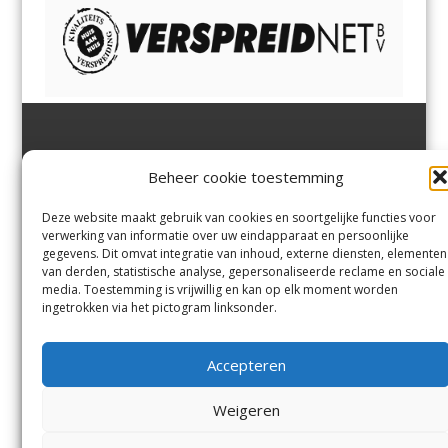
Jutter | Hofgeest
IJmuiden,
en
Velsen-Noord
Beheer cookie toestemming
Margadantstraat 34
Velserbroek
,
Velsen-Zuid,
1976 DN IJmuiden
Santpoort-Noord
,
Santpoort-
0255-533900
Zuid
,
Driehuis
en
Deze website maakt gebruik van cookies en soortgelijke functies voor
info@jutter.nl
of
info@hofgee
Spaarnwoude
.
verwerking van informatie over uw eindapparaat en persoonlijke
st.nl
gegevens. Dit omvat integratie van inhoud, externe diensten, elementen
van derden, statistische analyse, gepersonaliseerde reclame en sociale
media. Toestemming is vrijwillig en kan op elk moment worden
Contact
ingetrokken via het pictogram linksonder.
Andere uitgaven
Bezorgklacht
Ophaalpunten
Accepteren
Vacatures
Voorwaarden
Privacyverklaring
Weigeren