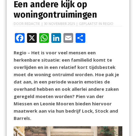
Een andere kijk op
woningontruimingen
DOOR
REDACTIE
|
30 NOVEMBER 2025
| GEPLAATST IN
REGIO
F
X
W
Li
E
D
ac
h
n
m
el
Regio – Het is voor veel mensen een
e
at
k
ai
e
herkenbare situatie: een familielid komt te
b
s
e
l
n
overlijden en in een relatief kort tijdsbestek
o
A
dI
moet de woning ontruimd worden. Hoe pak je
dat aan, in een periode waarin emoties de
o
p
n
overhand hebben en ook allerlei andere zaken
k
p
geregeld moeten worden? Pien van der
Miessen en Leonie Mooren bieden hiervoor
maatwerk aan via hun bedrijf Lock, Stock and
Barrels.