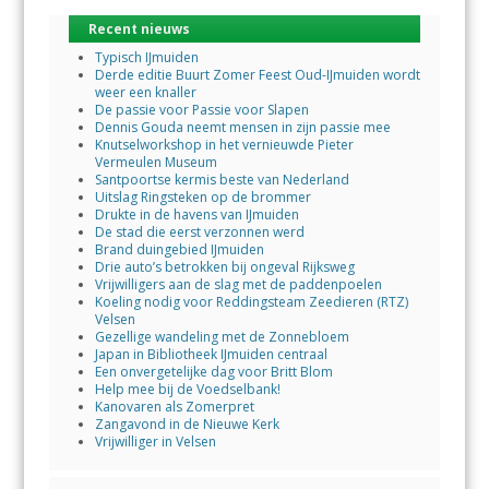
Recent nieuws
Typisch IJmuiden
Derde editie Buurt Zomer Feest Oud-IJmuiden wordt
weer een knaller
De passie voor Passie voor Slapen
Dennis Gouda neemt mensen in zijn passie mee
Knutselworkshop in het vernieuwde Pieter
Vermeulen Museum
Santpoortse kermis beste van Nederland
Uitslag Ringsteken op de brommer
Drukte in de havens van IJmuiden
De stad die eerst verzonnen werd
Brand duingebied IJmuiden
Drie auto’s betrokken bij ongeval Rijksweg
Vrijwilligers aan de slag met de paddenpoelen
Koeling nodig voor Reddingsteam Zeedieren (RTZ)
Velsen
Gezellige wandeling met de Zonnebloem
Japan in Bibliotheek IJmuiden centraal
Een onvergetelijke dag voor Britt Blom
Help mee bij de Voedselbank!
Kanovaren als Zomerpret
Zangavond in de Nieuwe Kerk
Vrijwilliger in Velsen