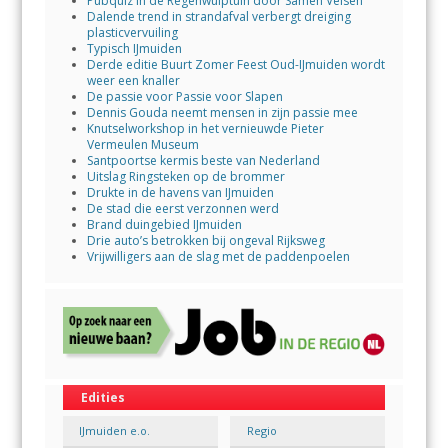
Pubquiz in de Regenwulptuin door Samen Velsen
Dalende trend in strandafval verbergt dreiging
plasticvervuiling
Typisch IJmuiden
Derde editie Buurt Zomer Feest Oud-IJmuiden wordt
weer een knaller
De passie voor Passie voor Slapen
Dennis Gouda neemt mensen in zijn passie mee
Knutselworkshop in het vernieuwde Pieter
Vermeulen Museum
Santpoortse kermis beste van Nederland
Uitslag Ringsteken op de brommer
Drukte in de havens van IJmuiden
De stad die eerst verzonnen werd
Brand duingebied IJmuiden
Drie auto’s betrokken bij ongeval Rijksweg
Vrijwilligers aan de slag met de paddenpoelen
Edities
IJmuiden e.o.
Regio