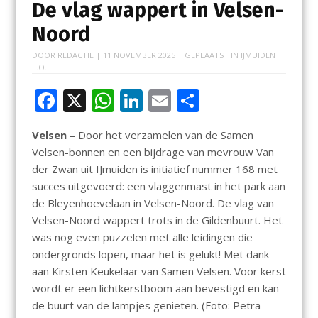
De vlag wappert in Velsen-
Noord
DOOR
REDACTIE
|
11 NOVEMBER 2025
| GEPLAATST IN
IJMUIDEN
E.O.
F
X
W
Li
E
D
ac
h
n
m
el
Velsen
– Door het verzamelen van de Samen
e
at
k
ai
e
Velsen-bonnen en een bijdrage van mevrouw Van
b
s
e
l
n
der Zwan uit IJmuiden is initiatief nummer 168 met
o
A
dI
succes uitgevoerd: een vlaggenmast in het park aan
de Bleyenhoevelaan in Velsen-Noord. De vlag van
o
p
n
Velsen-Noord wappert trots in de Gildenbuurt. Het
k
p
was nog even puzzelen met alle leidingen die
ondergronds lopen, maar het is gelukt! Met dank
aan Kirsten Keukelaar van Samen Velsen. Voor kerst
wordt er een lichtkerstboom aan bevestigd en kan
de buurt van de lampjes genieten. (Foto: Petra