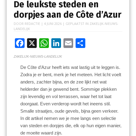
De leukste steden en
dorpjes aan de Côte d’Azur
DOOR
REDACTIE
|
4 JUNI 2026
| GEPLAATST IN
ZAKELIJK-NIEUWS-
LANDELIJK
F
X
W
Li
E
D
ac
h
n
m
el
ZAKELIJK-NIEUWS-LANDELIJK
e
at
k
ai
e
De Côte d’Azur heeft iets wat lastig uit te leggen is.
b
s
e
l
n
Zodra je er bent, merk je het meteen. Het licht voelt
o
A
dI
anders, zachter bijna, en de zee lijkt net wat
o
p
n
helderder dan je gewend bent. Sommige plekken
zijn levendig en vol terrassen, waar het tot laat
k
p
doorgaat. Even verderop wordt het ineens stil.
Smalle straatjes, oude gevels, bijna geen verkeer.
In dit artikel nemen we je mee langs een selectie
van steden en dorpjes die, elk op hun eigen manier,
de moeite waard zijn.