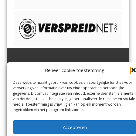
Jutter | Hofgeest
IJmuiden,
en
Velsen-Noord
Beheer cookie toestemming
Margadantstraat 34
Velserbroek
,
Velsen-Zuid,
1976 DN IJmuiden
Santpoort-Noord
,
Santpoort-
0255-533900
Zuid
,
Driehuis
en
Deze website maakt gebruik van cookies en soortgelijke functies voor
info@jutter.nl
of
info@hofgee
Spaarnwoude
.
verwerking van informatie over uw eindapparaat en persoonlijke
st.nl
gegevens. Dit omvat integratie van inhoud, externe diensten, elementen
van derden, statistische analyse, gepersonaliseerde reclame en sociale
media. Toestemming is vrijwillig en kan op elk moment worden
Contact
ingetrokken via het pictogram linksonder.
Andere uitgaven
Bezorgklacht
Ophaalpunten
Accepteren
Vacatures
Voorwaarden