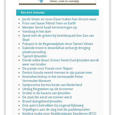
Recent nieuws
Jacob Visser en zoon Dave maken hun droom waar
Friso van Saase ‘Fittest Teen on Earth’
Meester Serné haalt herinneringen op
Vandaag in het duin
Speel met de golven bij beeldenpark Een Zee van
Staal
Pubquiz in de Regenwulptuin door Samen Velsen
Dalende trend in strandafval verbergt dreiging
plasticvervuiling
Typisch IJmuiden
Derde editie Buurt Zomer Feest Oud-IJmuiden wordt
weer een knaller
De passie voor Passie voor Slapen
Dennis Gouda neemt mensen in zijn passie mee
Knutselworkshop in het vernieuwde Pieter
Vermeulen Museum
Santpoortse kermis beste van Nederland
Uitslag Ringsteken op de brommer
Drukte in de havens van IJmuiden
De stad die eerst verzonnen werd
Brand duingebied IJmuiden
Drie auto’s betrokken bij ongeval Rijksweg
Vrijwilligers aan de slag met de paddenpoelen
Koeling nodig voor Reddingsteam Zeedieren (RTZ)