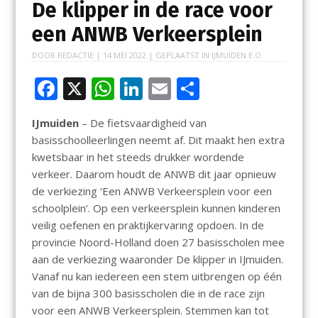
De klipper in de race voor
een ANWB Verkeersplein
DOOR
REDACTIE
|
14 MEI 2022
| GEPLAATST IN
IJMUIDEN E.O.
F
X
W
Li
E
D
ac
h
n
m
el
IJmuiden
– De fietsvaardigheid van
e
at
k
ai
e
basisschoolleerlingen neemt af. Dit maakt hen extra
b
s
e
l
n
kwetsbaar in het steeds drukker wordende
o
A
dI
verkeer. Daarom houdt de ANWB dit jaar opnieuw
de verkiezing ‘Een ANWB Verkeersplein voor een
o
p
n
schoolplein’. Op een verkeersplein kunnen kinderen
k
p
veilig oefenen en praktijkervaring opdoen. In de
provincie Noord-Holland doen 27 basisscholen mee
aan de verkiezing waaronder De klipper in IJmuiden.
Vanaf nu kan iedereen een stem uitbrengen op één
van de bijna 300 basisscholen die in de race zijn
voor een ANWB Verkeersplein. Stemmen kan tot