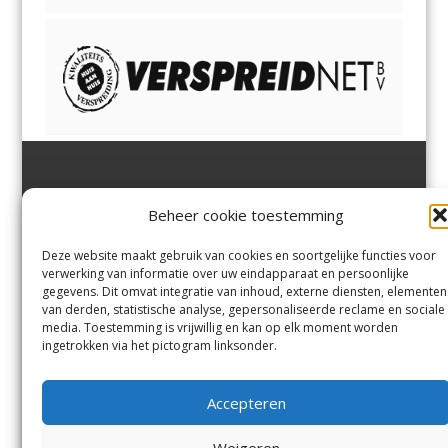
Jutter | Hofgeest
IJmuiden,
en
Velsen-Noord
Beheer cookie toestemming
Margadantstraat 34
Velserbroek
,
Velsen-Zuid,
1976 DN IJmuiden
Santpoort-Noord
,
Santpoort-
0255-533900
Zuid
,
Driehuis
en
Deze website maakt gebruik van cookies en soortgelijke functies voor
info@jutter.nl
of
info@hofgee
Spaarnwoude
.
verwerking van informatie over uw eindapparaat en persoonlijke
st.nl
gegevens. Dit omvat integratie van inhoud, externe diensten, elementen
van derden, statistische analyse, gepersonaliseerde reclame en sociale
media. Toestemming is vrijwillig en kan op elk moment worden
Contact
ingetrokken via het pictogram linksonder.
Andere uitgaven
Bezorgklacht
Ophaalpunten
Accepteren
Vacatures
Voorwaarden
Privacyverklaring
Weigeren