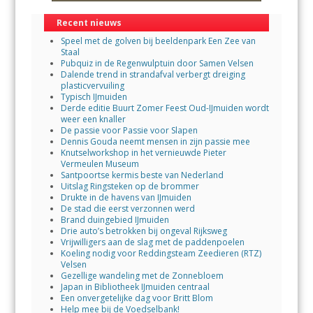
Recent nieuws
Speel met de golven bij beeldenpark Een Zee van
Staal
Pubquiz in de Regenwulptuin door Samen Velsen
Dalende trend in strandafval verbergt dreiging
plasticvervuiling
Typisch IJmuiden
Derde editie Buurt Zomer Feest Oud-IJmuiden wordt
weer een knaller
De passie voor Passie voor Slapen
Dennis Gouda neemt mensen in zijn passie mee
Knutselworkshop in het vernieuwde Pieter
Vermeulen Museum
Santpoortse kermis beste van Nederland
Uitslag Ringsteken op de brommer
Drukte in de havens van IJmuiden
De stad die eerst verzonnen werd
Brand duingebied IJmuiden
Drie auto’s betrokken bij ongeval Rijksweg
Vrijwilligers aan de slag met de paddenpoelen
Koeling nodig voor Reddingsteam Zeedieren (RTZ)
Velsen
Gezellige wandeling met de Zonnebloem
Japan in Bibliotheek IJmuiden centraal
Een onvergetelijke dag voor Britt Blom
Help mee bij de Voedselbank!