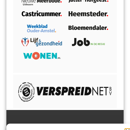
Jutter | Hofgeest
IJmuiden,
en
Velsen-Noord