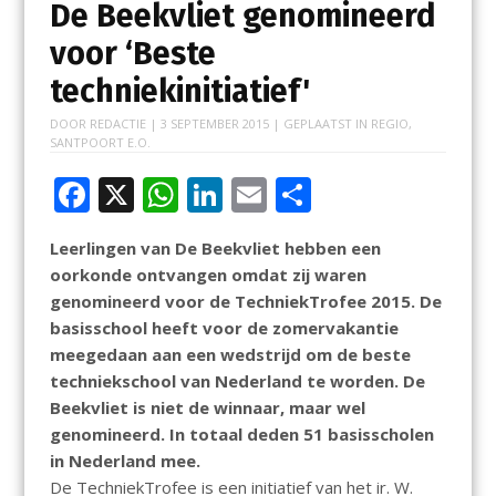
De Beekvliet genomineerd
voor ‘Beste
techniekinitiatief'
DOOR
REDACTIE
|
3 SEPTEMBER 2015
| GEPLAATST IN
REGIO
,
SANTPOORT E.O.
F
X
W
Li
E
D
ac
h
n
m
el
Leerlingen van De Beekvliet hebben een
e
at
k
ai
e
oorkonde ontvangen omdat zij waren
b
s
e
l
n
genomineerd voor de TechniekTrofee 2015. De
o
A
dI
basisschool heeft voor de zomervakantie
meegedaan aan een wedstrijd om de beste
o
p
n
techniekschool van Nederland te worden. De
k
p
Beekvliet is niet de winnaar, maar wel
genomineerd. In totaal deden 51 basisscholen
in Nederland mee.
De TechniekTrofee is een initiatief van het ir. W.