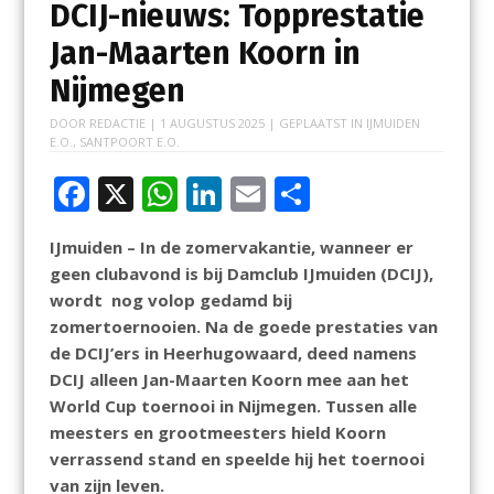
DCIJ-nieuws: Topprestatie
Jan-Maarten Koorn in
Nijmegen
DOOR
REDACTIE
|
1 AUGUSTUS 2025
| GEPLAATST IN
IJMUIDEN
E.O.
,
SANTPOORT E.O.
F
X
W
Li
E
D
ac
h
n
m
el
IJmuiden – In de zomervakantie, wanneer er
e
at
k
ai
e
geen clubavond is bij Damclub IJmuiden (DCIJ),
b
s
e
l
n
wordt nog volop gedamd bij
o
A
dI
zomertoernooien. Na de goede prestaties van
de DCIJ’ers in Heerhugowaard, deed namens
o
p
n
DCIJ alleen Jan-Maarten Koorn mee aan het
k
p
World Cup toernooi in Nijmegen. Tussen alle
meesters en grootmeesters hield Koorn
verrassend stand en speelde hij het toernooi
van zijn leven.