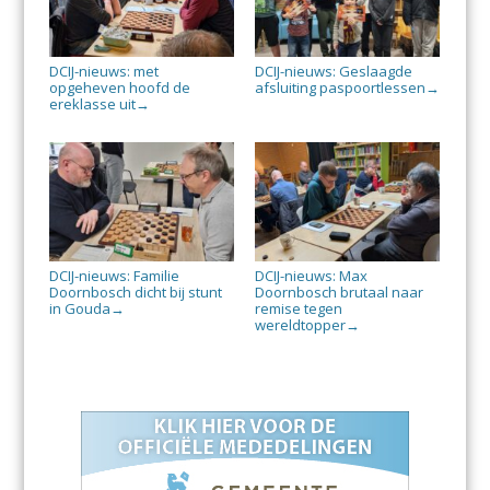
DCIJ-nieuws: met
DCIJ-nieuws: Geslaagde
opgeheven hoofd de
afsluiting paspoortlessen
→
ereklasse uit
→
DCIJ-nieuws: Familie
DCIJ-nieuws: Max
Doornbosch dicht bij stunt
Doornbosch brutaal naar
in Gouda
remise tegen
→
wereldtopper
→