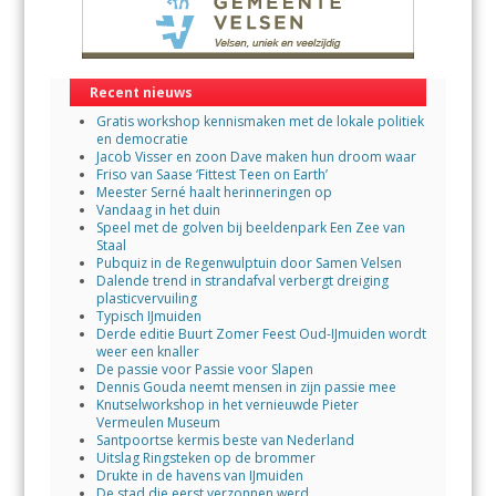
Recent nieuws
Gratis workshop kennismaken met de lokale politiek
en democratie
Jacob Visser en zoon Dave maken hun droom waar
Friso van Saase ‘Fittest Teen on Earth’
Meester Serné haalt herinneringen op
Vandaag in het duin
Speel met de golven bij beeldenpark Een Zee van
Staal
Pubquiz in de Regenwulptuin door Samen Velsen
Dalende trend in strandafval verbergt dreiging
plasticvervuiling
Typisch IJmuiden
Derde editie Buurt Zomer Feest Oud-IJmuiden wordt
weer een knaller
De passie voor Passie voor Slapen
Dennis Gouda neemt mensen in zijn passie mee
Knutselworkshop in het vernieuwde Pieter
Vermeulen Museum
Santpoortse kermis beste van Nederland
Uitslag Ringsteken op de brommer
Drukte in de havens van IJmuiden
De stad die eerst verzonnen werd