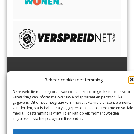
Jutter | Hofgeest
IJmuiden,
en
Velsen-Noord
Beheer cookie toestemming
Margadantstraat 34
Velserbroek
,
Velsen-Zuid,
1976 DN IJmuiden
Santpoort-Noord
,
Santpoort-
0255-533900
Zuid
,
Driehuis
en
Deze website maakt gebruik van cookies en soortgelijke functies voor
info@jutter.nl
of
info@hofgee
Spaarnwoude
.
verwerking van informatie over uw eindapparaat en persoonlijke
st.nl
gegevens. Dit omvat integratie van inhoud, externe diensten, elementen
van derden, statistische analyse, gepersonaliseerde reclame en sociale
media. Toestemming is vrijwillig en kan op elk moment worden
Contact
ingetrokken via het pictogram linksonder.
Andere uitgaven
Bezorgklacht
Ophaalpunten