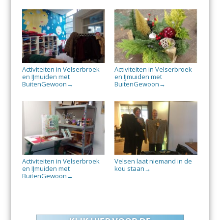
Activiteiten in Velserbroek
Activiteiten in Velserbroek
en IJmuiden met
en IJmuiden met
BuitenGewoon
BuitenGewoon
→
→
Activiteiten in Velserbroek
Velsen laat niemand in de
en IJmuiden met
kou staan
→
BuitenGewoon
→