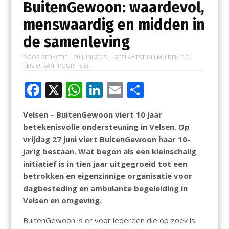
BuitenGewoon: waardevol,
menswaardig en midden in
de samenleving
DOOR
REDACTIE
|
20 JUNI 2025
| GEPLAATST IN
IJMUIDEN E.O.
,
REGIO
,
SANTPOORT E.O.
F
X
W
Li
E
D
ac
h
n
m
el
Velsen – BuitenGewoon viert 10 jaar
e
at
k
ai
e
betekenisvolle ondersteuning in Velsen. Op
b
s
e
l
n
vrijdag 27 juni viert BuitenGewoon haar 10-
o
A
dI
jarig bestaan. Wat begon als een kleinschalig
initiatief is in tien jaar uitgegroeid tot een
o
p
n
betrokken en eigenzinnige organisatie voor
k
p
dagbesteding en ambulante begeleiding in
Velsen en omgeving.
BuitenGewoon is er voor iedereen die op zoek is