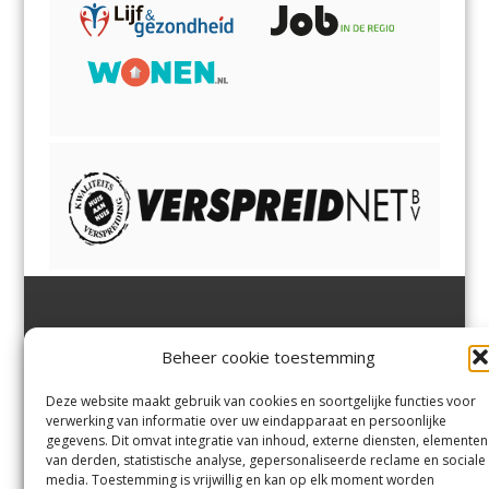
Jutter | Hofgeest
IJmuiden,
en
Velsen-Noord
Beheer cookie toestemming
Margadantstraat 34
Velserbroek
,
Velsen-Zuid,
1976 DN IJmuiden
Santpoort-Noord
,
Santpoort-
0255-533900
Zuid
,
Driehuis
en
Deze website maakt gebruik van cookies en soortgelijke functies voor
info@jutter.nl
of
info@hofgee
Spaarnwoude
.
verwerking van informatie over uw eindapparaat en persoonlijke
st.nl
gegevens. Dit omvat integratie van inhoud, externe diensten, elementen
van derden, statistische analyse, gepersonaliseerde reclame en sociale
media. Toestemming is vrijwillig en kan op elk moment worden