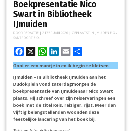
Boekpresentatie Nico
Swart in Bibliotheek
IJmuiden
DOOR
REDACTIE
|
2 FEBRUARI 2026
| GEPLAATST IN
IJMUIDEN E.O.
,
SANTPOORT E.O.
F
X
W
Li
E
D
ac
h
n
m
el
Gooi er een muntje in en ik begin te kletsen
e
at
k
ai
e
b
s
e
l
n
IJmuiden – In Bibliotheek IJmuiden aan het
Dudokplein vond zaterdagmorgen de
o
A
dI
boekpresentatie van IJmuidenaar Nico Swart
o
p
n
plaats. Hij schreef over zijn reiservaringen een
k
p
boek met de titel Reis, reiziger, rijst. Meer dan
vijftig belangstellenden woonden deze
feestelijke lancering van het boek bij.
Tekst en foto: Arita Immerzeel