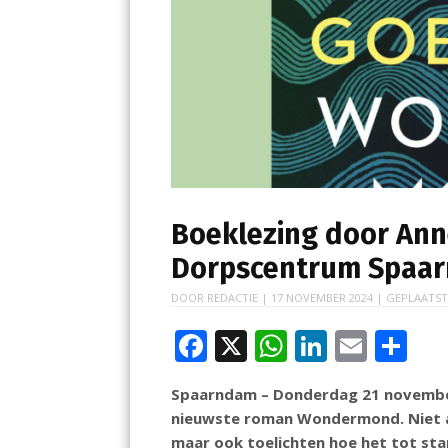
Boeklezing door Ann
Dorpscentrum Spaa
DOOR
REDACTIE
|
17 NOVEMBER 2024
| GEPLAATST
F
X
W
Li
E
D
ac
h
n
m
el
Spaarndam – Donderdag 21 novembe
e
at
k
ai
e
nieuwste roman Wondermond. Niet alle
b
s
e
l
n
maar ook toelichten hoe het tot st