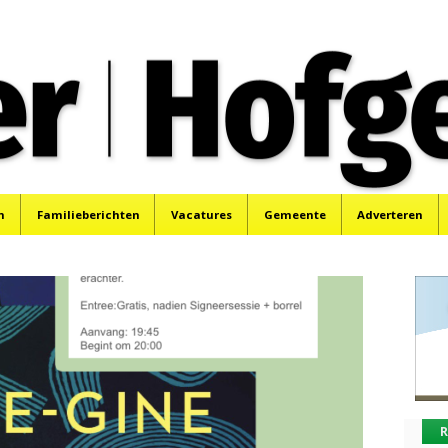
oek, Santpoort, Driehuis en Spaarnwoude.
n
Familieberichten
Vacatures
Gemeente
Adverteren
R