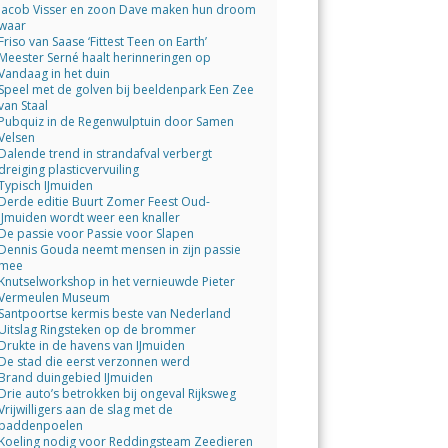
Jacob Visser en zoon Dave maken hun droom
waar
Friso van Saase ‘Fittest Teen on Earth’
Meester Serné haalt herinneringen op
Vandaag in het duin
Speel met de golven bij beeldenpark Een Zee
van Staal
Pubquiz in de Regenwulptuin door Samen
Velsen
Dalende trend in strandafval verbergt
dreiging plasticvervuiling
Typisch IJmuiden
Derde editie Buurt Zomer Feest Oud-
IJmuiden wordt weer een knaller
De passie voor Passie voor Slapen
Dennis Gouda neemt mensen in zijn passie
mee
Knutselworkshop in het vernieuwde Pieter
Vermeulen Museum
Santpoortse kermis beste van Nederland
Uitslag Ringsteken op de brommer
Drukte in de havens van IJmuiden
De stad die eerst verzonnen werd
Brand duingebied IJmuiden
Drie auto’s betrokken bij ongeval Rijksweg
Vrijwilligers aan de slag met de
paddenpoelen
Koeling nodig voor Reddingsteam Zeedieren