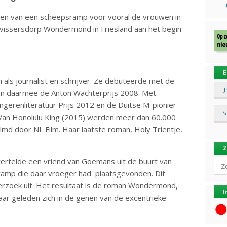
gen van een scheepsramp voor vooral de vrouwen in
 vissersdorp Wondermond in Friesland aan het begin
E
ls journalist en schrijver. Ze debuteerde met de
I
n daarmee de Anton Wachterprijs 2008. Met
ngerenliteratuur Prijs 2012 en de Duitse M-pionier
S
. Van Honolulu King (2015) werden meer dan 60.000
md door NL Film. Haar laatste roman, Holy Trientje,
 vertelde een vriend van Goemans uit de buurt van
Sear
amp die daar vroeger had plaatsgevonden. Dit
erzoek uit. Het resultaat is de roman Wondermond,
I
aar geleden zich in de genen van de excentrieke