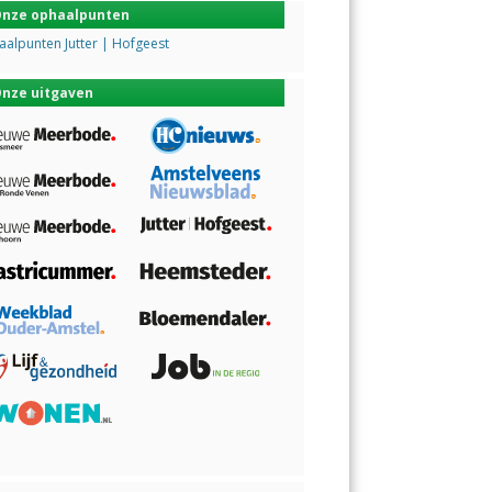
nze ophaalpunten
alpunten Jutter | Hofgeest
nze uitgaven