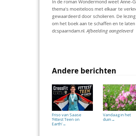
In de roman Wondermond weet Anne-Gin
thema’s moeiteloos met elkaar te verk
gewaardeerd door scholieren. De lezing 
om het boek aan te schaffen en te laten
dcspaarndam.nl.
Afbeelding aangeleverd
Andere berichten
Friso van Saase
Vandaag in het
‘Fittest Teen on
duin
→
Earth’
→