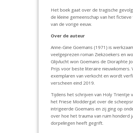
o
A
dI
Het boek gaat over de tragische gevol
o
p
n
de kleine gemeenschap van het fictieve
k
p
van de vorige eeuw.
Over de auteur
Anne-Gine Goemans (1971) is werkzaam a
veelgeprezen roman Ziekzoekers en wo
Glijvlucht won Goemans de Dioraphte Jo
Prijs voor beste literaire nieuwkomers
exemplaren van verkocht en wordt verfil
verscheen eind 2019.
Tijdens het schrijven van Holy Trientje
het Friese Moddergat over de scheepsr
intrigeerde Goemans en zij ging op ond
over hoe het trauma van ruim honderd j
dorpelingen heeft gegrift.