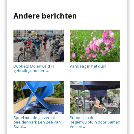
Andere berichten
Duofiets Molenweid in
Vandaag in het duin
→
gebruik genomen
→
Speel met de golven bij
Pubquiz in de
beeldenpark Een Zee van
Regenwulptuin door Samen
Staal
Velsen
→
→