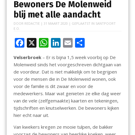
Bewoners De Molenweid
blij met alle aandacht
DOOR
REDACTIE
|
31 MAART 2020
| GEPLAATST IN
SANTPOORT
E.O.
F
X
W
Li
E
D
ac
h
n
m
el
Velserbroek
– Er is bijna 1,5 week voorbij op De
e
at
k
ai
e
Molenweid sinds het voorgeschreven dichtgaan van
b
s
e
l
n
de voordeur. Dat is niet makkelijk om te begrijpen
o
A
dI
voor de mensen die in De Molenweid wonen, ook
voor de familie is dit zwaar en voor de
o
p
n
medewerkers. Maar wat genieten ze elke dag weer
k
p
van de vele (zelfgemaakte) kaarten en tekeningen,
tijdschriften en knutselwerken. De bewoners kijken
hier echt naar uit.
Van kwekers kregen ze mooie tulpen, de bakker
voorzag de bewoners van heerlijke koeken, weer