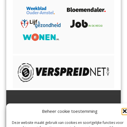
Jutter | Hofgeest
IJmuiden,
en
Velsen-Noord
Beheer cookie toestemming
Margadantstraat 34
Velserbroek
,
Velsen-Zuid,
1976 DN IJmuiden
Santpoort-Noord
,
Santpoort-
0255-533900
Zuid
,
Driehuis
en
Deze website maakt gebruik van cookies en soortgelijke functies voor
info@jutter.nl
of
info@hofgee
Spaarnwoude
.