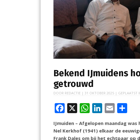
Bekend IJmuidens ho
getrouwd
DOOR
REDACTIE
|
31 OKTOBER 2025
| GEPLAATST 
F
X
W
Li
E
D
ac
h
n
m
el
IJmuiden – Afgelopen maandag was he
e
at
k
ai
e
Nel Kerkhof (1941) elkaar de eeuwi
b
s
e
l
n
Frank Dales om bij het echtpaar op 