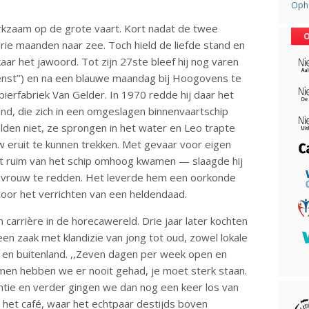
Opha
erkzaam op de grote vaart. Kort nadat de twee
O
rie maanden naar zee. Toch hield de liefde stand en
aar het jawoord. Tot zijn 27ste bleef hij nog varen
dienst’’) en na een blauwe maandag bij Hoogovens te
pierfabriek Van Gelder. In 1970 redde hij daar het
nd, die zich in een omgeslagen binnenvaartschip
lden niet, ze sprongen in het water en Leo trapte
w eruit te kunnen trekken. Met gevaar voor eigen
et ruim van het schip omhoog kwamen — slaagde hij
e vrouw te redden. Het leverde hem een oorkonde
voor het verrichten van een heldendaad.
carrière in de horecawereld. Drie jaar later kochten
n zaak met klandizie van jong tot oud, zowel lokale
- en buitenland. ,,Zeven dagen per week open en
emen hebben we er nooit gehad, je moet sterk staan.
tie en verder gingen we dan nog een keer los van
 het café, waar het echtpaar destijds boven