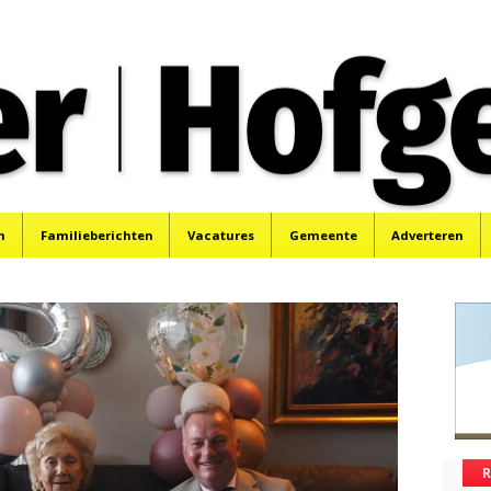
oek, Santpoort, Driehuis en Spaarnwoude.
n
Familieberichten
Vacatures
Gemeente
Adverteren
R