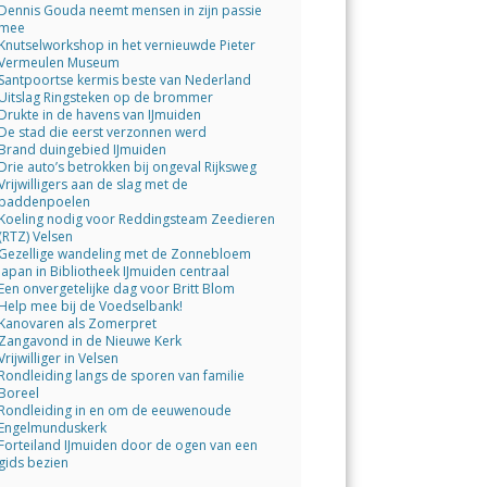
Dennis Gouda neemt mensen in zijn passie
mee
Knutselworkshop in het vernieuwde Pieter
Vermeulen Museum
Santpoortse kermis beste van Nederland
Uitslag Ringsteken op de brommer
Drukte in de havens van IJmuiden
De stad die eerst verzonnen werd
Brand duingebied IJmuiden
Drie auto’s betrokken bij ongeval Rijksweg
Vrijwilligers aan de slag met de
paddenpoelen
Koeling nodig voor Reddingsteam Zeedieren
(RTZ) Velsen
Gezellige wandeling met de Zonnebloem
Japan in Bibliotheek IJmuiden centraal
Een onvergetelijke dag voor Britt Blom
Help mee bij de Voedselbank!
Kanovaren als Zomerpret
Zangavond in de Nieuwe Kerk
Vrijwilliger in Velsen
Rondleiding langs de sporen van familie
Boreel
Rondleiding in en om de eeuwenoude
Engelmunduskerk
Forteiland IJmuiden door de ogen van een
gids bezien