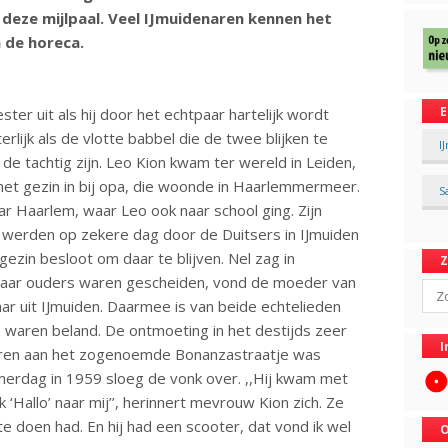
deze mijlpaal. Veel IJmuidenaren kennen het
n de horeca.
E
ter uit als hij door het echtpaar hartelijk wordt
rlijk als de vlotte babbel die de twee blijken te
I
n de tachtig zijn. Leo Kion kwam ter wereld in Leiden,
het gezin in bij opa, die woonde in Haarlemmermeer.
S
ar Haarlem, waar Leo ook naar school ging. Zijn
 werden op zekere dag door de Duitsers in IJmuiden
zin besloot om daar te blijven. Nel zag in
 haar ouders waren gescheiden, vond de moeder van
Sear
aar uit IJmuiden. Daarmee is van beide echtelieden
 waren beland. De ontmoeting in het destijds zeer
I
veren aan het zogenoemde Bonanzastraatje was
omerdag in 1959 sloeg de vonk over. ,,Hij kwam met
 ‘Hallo’ naar mij’’, herinnert mevrouw Kion zich. Ze
 te doen had. En hij had een scooter, dat vond ik wel
O