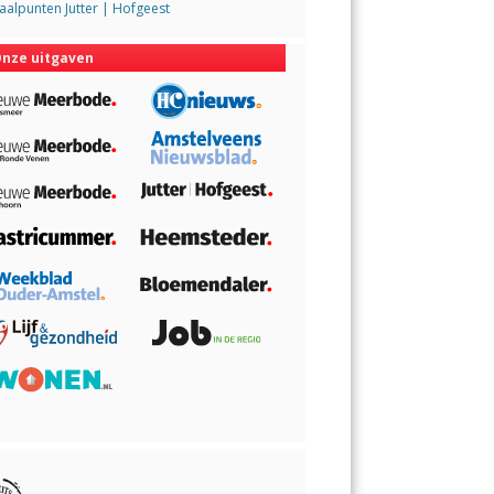
alpunten Jutter | Hofgeest
nze uitgaven