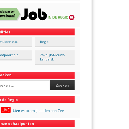
dities
Jmuiden e.o.
Regio
antpoort e.o.
Zakelijk-Nieuws-
Landelijk
Zoeken
ch
n de Regio
Live
webcam IJmuiden aan Zee
nze ophaalpunten