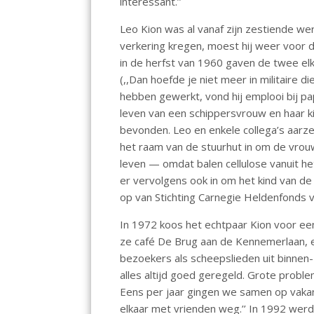
interessant.’’
Leo Kion was al vanaf zijn zestiende w
verkering kregen, moest hij weer voor d
in de herfst van 1960 gaven de twee elk
(,,Dan hoefde je niet meer in militaire 
hebben gewerkt, vond hij emplooi bij pa
leven van een schippersvrouw en haar ki
bevonden. Leo en enkele collega’s aarze
het raam van de stuurhut in om de vrou
leven — omdat balen cellulose vanuit h
er vervolgens ook in om het kind van d
op van Stichting Carnegie Heldenfonds 
In 1972 koos het echtpaar Kion voor een 
ze café De Brug aan de Kennemerlaan, ee
bezoekers als scheepslieden uit binnen
alles altijd goed geregeld. Grote probl
Eens per jaar gingen we samen op vakan
elkaar met vrienden weg.’’ In 1992 werd