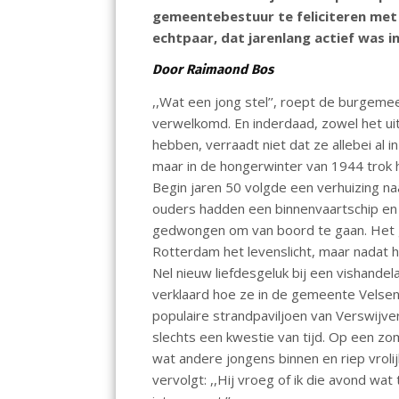
o
A
dI
gemeentebestuur te feliciteren met 
echtpaar, dat jarenlang actief was i
o
p
n
k
p
Door Raimaond Bos
,,Wat een jong stel’’, roept de burgemees
verwelkomd. En inderdaad, zowel het uite
hebben, verraadt niet dat ze allebei al i
maar in de hongerwinter van 1944 trok 
Begin jaren 50 volgde een verhuizing na
ouders hadden een binnenvaartschip en
gedwongen om van boord te gaan. Het ge
Rotterdam het levenslicht, maar nadat
Nel nieuw liefdesgeluk bij een vishandel
verklaard hoe ze in de gemeente Velsen
populaire strandpaviljoen van Verswij
slechts een kwestie van tijd. Op een z
wat andere jongens binnen en riep vrolijk
vervolgt: ,,Hij vroeg of ik die avond wat