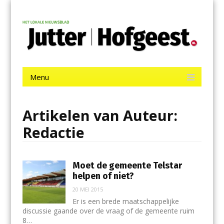
Menu
Skip
Jutter | Hofgeest
to
content
Het laatste nieuws uit IJmuiden, Velsen, Velserbroek, Santpoort,
Driehuis en Spaarnwoude.
Menu
Skip
to
content
Artikelen van Auteur:
Redactie
Moet de gemeente Telstar
helpen of niet?
20 MEI 2015
Er is een brede maatschappelijke
discussie gaande over de vraag of de gemeente ruim
8…