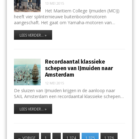
13 MEI 2015
Het Maritiem College IJmuiden (MCIJ)
heeft vier splinternieuwe buitenboordmotoren
aangeschaft. Het gaat om Yamaha-motoren van…
LEES VERDER... »
Recordaantal klassieke
schepen van IJmuiden naar
Amsterdam
12 MEI 2015
De sluizen van IJmuiden krijgen in de aanloop naar
SAIL Amsterdam een recordaantal klassieke schepen…
LEES VERDER... »
←
VORIGE
1
…
1.374
1.375
1.376