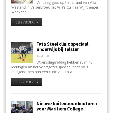
Vandaag gaat op het strand van Villa
Westend in Velserbroek het Villa’s Culinair Wijntheater
Weekend…
LEES VERDER... »
Tata Steel clinic speciaal
onderwijs bij Telstar
14 MEI 2015
Woensdagmiddag hebben ruim 40
leerlingen uit het voortgezet speciaal onderwijs
deelgenomen aan een clinic van Tata…
LEES VERDER... »
Nieuwe buitenboordmotoren
voor Maritiem College