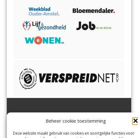
Jutter | Hofgeest
IJmuiden,
en
Velsen-Noord
Beheer cookie toestemming
Margadantstraat 34
Velserbroek
,
Velsen-Zuid,
1976 DN IJmuiden
Santpoort-Noord
,
Santpoort-
0255-533900
Zuid
,
Driehuis
en
Deze website maakt gebruik van cookies en soortgelijke functies voor
info@jutter.nl
of
info@hofgee
Spaarnwoude
.