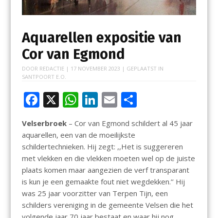
Aquarellen expositie van
Cor van Egmond
DOOR
REDACTIE
|
17 NOVEMBER 2023
| GEPLAATST IN
SANTPOORT E.O.
F
X
W
Li
E
D
ac
h
n
m
el
Velserbroek
– Cor van Egmond schildert al 45 jaar
e
at
k
ai
e
aquarellen, een van de moeilijkste
b
s
e
l
n
schildertechnieken. Hij zegt: ,,Het is suggereren
o
A
dI
met vlekken en die vlekken moeten wel op de juiste
plaats komen maar aangezien de verf transparant
o
p
n
is kun je een gemaakte fout niet wegdekken.’’ Hij
k
p
was 25 jaar voorzitter van Terpen Tijn, een
schilders vereniging in de gemeente Velsen die het
volgende jaar 70 jaar bestaat en waar hij nog