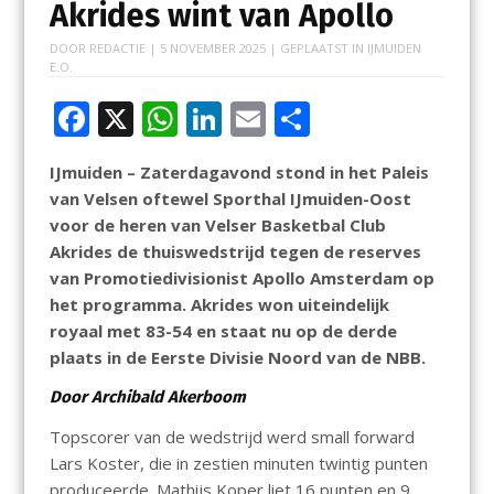
Akrides wint van Apollo
DOOR
REDACTIE
|
5 NOVEMBER 2025
| GEPLAATST IN
IJMUIDEN
E.O.
F
X
W
Li
E
D
ac
h
n
m
el
IJmuiden – Zaterdagavond stond in het Paleis
e
at
k
ai
e
van Velsen oftewel Sporthal IJmuiden-Oost
b
s
e
l
n
voor de heren van Velser Basketbal Club
o
A
dI
Akrides de thuiswedstrijd tegen de reserves
van Promotiedivisionist Apollo Amsterdam op
o
p
n
het programma. Akrides won uiteindelijk
k
p
royaal met 83-54 en staat nu op de derde
plaats in de Eerste Divisie Noord van de NBB.
Door Archibald Akerboom
Topscorer van de wedstrijd werd small forward
Lars Koster, die in zestien minuten twintig punten
produceerde. Mathijs Koper liet 16 punten en 9