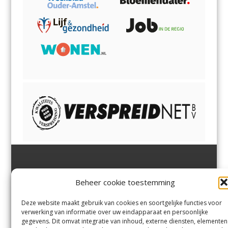
Jutter | Hofgeest
IJmuiden,
en
Velsen-Noord
Beheer cookie toestemming
Margadantstraat 34
Velserbroek
,
Velsen-Zuid,
1976 DN IJmuiden
Santpoort-Noord
,
Santpoort-
0255-533900
Zuid
,
Driehuis
en
Deze website maakt gebruik van cookies en soortgelijke functies voor
info@jutter.nl
of
info@hofgee
Spaarnwoude
.
verwerking van informatie over uw eindapparaat en persoonlijke
st.nl
gegevens. Dit omvat integratie van inhoud, externe diensten, elementen