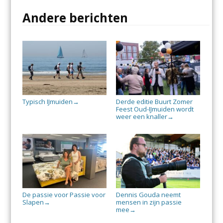
Andere berichten
Typisch IJmuiden
Derde editie Buurt Zomer
→
Feest Oud-IJmuiden wordt
weer een knaller
→
De passie voor Passie voor
Dennis Gouda neemt
Slapen
mensen in zijn passie
→
mee
→