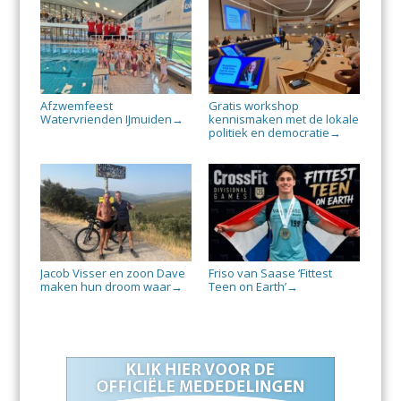
Afzwemfeest
Gratis workshop
Watervrienden IJmuiden
kennismaken met de lokale
→
politiek en democratie
→
Jacob Visser en zoon Dave
Friso van Saase ‘Fittest
maken hun droom waar
Teen on Earth’
→
→