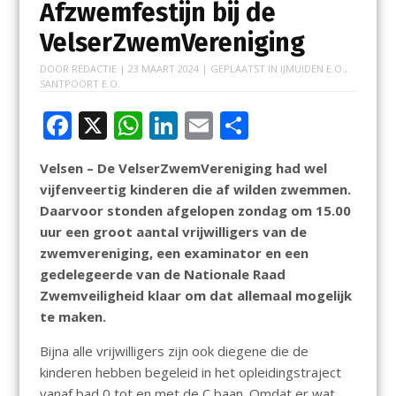
Afzwemfestijn bij de
VelserZwemVereniging
DOOR
REDACTIE
|
23 MAART 2024
| GEPLAATST IN
IJMUIDEN E.O.
,
SANTPOORT E.O.
F
X
W
Li
E
D
ac
h
n
m
el
Velsen – De VelserZwemVereniging had wel
e
at
k
ai
e
vijfenveertig kinderen die af wilden zwemmen.
b
s
e
l
n
Daarvoor stonden afgelopen zondag om 15.00
o
A
dI
uur een groot aantal vrijwilligers van de
zwemvereniging, een examinator en een
o
p
n
gedelegeerde van de Nationale Raad
k
p
Zwemveiligheid klaar om dat allemaal mogelijk
te maken.
Bijna alle vrijwilligers zijn ook diegene die de
kinderen hebben begeleid in het opleidingstraject
vanaf bad 0 tot en met de C baan. Omdat er wat