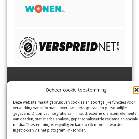
Jutter | Hofgeest
IJmuiden,
en
Velsen-Noord
Beheer cookie toestemming
Margadantstraat 34
Velserbroek
,
Velsen-Zuid,
1976 DN IJmuiden
Santpoort-Noord
,
Santpoort-
0255-533900
Zuid
,
Driehuis
en
Deze website maakt gebruik van cookies en soortgelijke functies voor
info@jutter.nl
of
info@hofgee
Spaarnwoude
.
verwerking van informatie over uw eindapparaat en persoonlijke
st.nl
gegevens. Dit omvat integratie van inhoud, externe diensten, elementen
van derden, statistische analyse, gepersonaliseerde reclame en sociale
media. Toestemming is vrijwillig en kan op elk moment worden
Contact
ingetrokken via het pictogram linksonder.
Andere uitgaven
Bezorgklacht