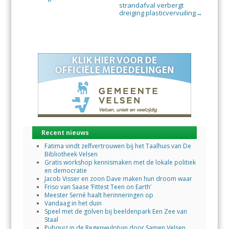
strandafval verbergt
dreiging plasticvervuiling
→
Recent nieuws
Fatima vindt zelfvertrouwen bij het Taalhuis van De
Bibliotheek Velsen
Gratis workshop kennismaken met de lokale politiek
en democratie
Jacob Visser en zoon Dave maken hun droom waar
Friso van Saase ‘Fittest Teen on Earth’
Meester Serné haalt herinneringen op
Vandaag in het duin
Speel met de golven bij beeldenpark Een Zee van
Staal
Pubquiz in de Regenwulptuin door Samen Velsen