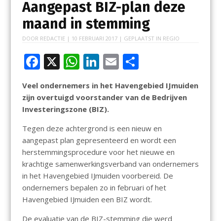
Aangepast BIZ-plan deze
maand in stemming
DOOR
REDACTIE
|
10 FEBRUARI 2017
| GEPLAATST IN
REGIO
F
X
W
Li
E
D
ac
h
n
m
el
Veel ondernemers in het Havengebied IJmuiden
e
at
k
ai
e
zijn overtuigd voorstander van de Bedrijven
b
s
e
l
n
Investeringszone (BIZ).
o
A
dI
Tegen deze achtergrond is een nieuw en
o
p
n
aangepast plan gepresenteerd en wordt een
k
p
herstemmingsprocedure voor het nieuwe en
krachtige samenwerkingsverband van ondernemers
in het Havengebied IJmuiden voorbereid. De
ondernemers bepalen zo in februari of het
Havengebied IJmuiden een BIZ wordt.
De evaluatie van de BIZ-stemming die werd