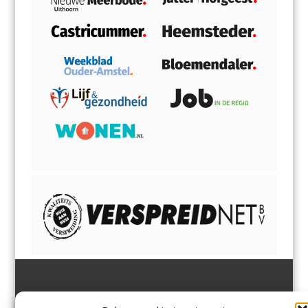
Jutter | Hofgeest
IJmuiden,
en
Velsen-Noord