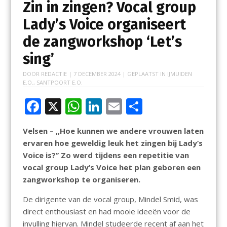
Zin in zingen? Vocal group
Lady’s Voice organiseert
de zangworkshop ‘Let’s
sing’
DOOR
REDACTIE
|
7 DECEMBER 2024
| GEPLAATST IN
IJMUIDEN
E.O.
,
SANTPOORT E.O.
F
X
W
Li
E
D
ac
h
n
m
el
Velsen – ,,Hoe kunnen we andere vrouwen laten
e
at
k
ai
e
ervaren hoe geweldig leuk het zingen bij Lady’s
b
s
e
l
n
Voice is?’’ Zo werd tijdens een repetitie van
o
A
dI
vocal group Lady’s Voice het plan geboren een
zangworkshop te organiseren.
o
p
n
k
p
De dirigente van de vocal group, Mindel Smid, was
direct enthousiast en had mooie ideeën voor de
invulling hiervan. Mindel studeerde recent af aan het