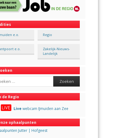
dities
Jmuiden e.o.
Regio
antpoort e.o.
Zakelijk-Nieuws-
Landelijk
Zoeken
ch
n de Regio
Live
webcam IJmuiden aan Zee
nze ophaalpunten
alpunten Jutter | Hofgeest