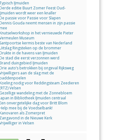
Typisch IJmuiden
Derde editie Buurt Zomer Feest Oud-
IJmuiden wordt weer een knaller
De passie voor Passie voor Slapen
Dennis Gouda neemt mensen in zijn passie
mee
Knutselworkshop in het vernieuwde Pieter
Vermeulen Museum
Santpoortse kermis beste van Nederland
Uitslag Ringsteken op de brommer
Drukte in de havens van IJmuiden
De stad die eerst verzonnen werd
Brand duingebied IJmuiden
Drie auto’s betrokken bij ongeval Rijksweg
Vrijwilligers aan de slag met de
paddenpoelen
Koeling nodig voor Reddingsteam Zeedieren
(RTZ) Velsen
Gezellige wandeling met de Zonnebloem
Japan in Bibliotheek IJmuiden centraal
Een onvergetelijke dag voor Britt Blom
Help mee bij de Voedselbank!
Kanovaren als Zomerpret
Zangavond in de Nieuwe Kerk
Vrijwilliger in Velsen