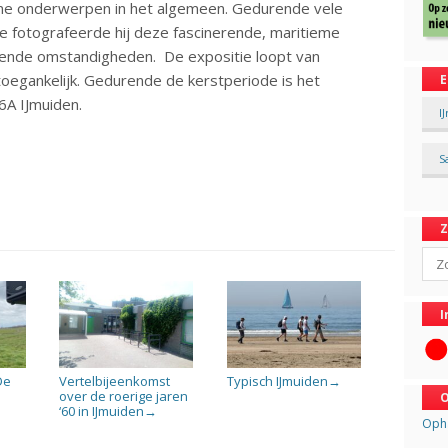
ieme onderwerpen in het algemeen. Gedurende vele
 fotografeerde hij deze fascinerende, maritieme
nde omstandigheden. De expositie loopt van
 toegankelijk. Gedurende de kerstperiode is het
E
6A IJmuiden.
I
S
Sear
I
De
Vertelbijeenkomst
Typisch IJmuiden
→
over de roerige jaren
O
‘60 in IJmuiden
→
Opha