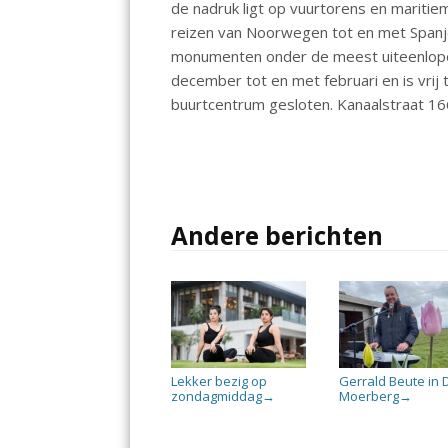
de nadruk ligt op vuurtorens en marit
o
p
n
reizen van Noorwegen tot en met Spanje
k
p
monumenten onder de meest uiteenlope
december tot en met februari en is vrij
buurtcentrum gesloten. Kanaalstraat 16
Andere berichten
Lekker bezig op
Gerrald Beute in 
zondagmiddag
Moerberg
→
→