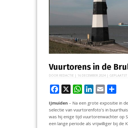
Vuurtorens in de Bru
DOOR
REDACTIE
|
16 DECEMBER 2024
| GEPLAATST
F
X
W
Li
E
D
ac
h
n
m
el
IJmuiden
– Na een grote expositie in d
e
at
k
ai
e
selectie van vuurtorenfoto’s in buurthui
b
s
e
l
n
was hij enige tijd vuurtorenwachter op 
o
A
dI
een lange periode als vrijwilliger bij de