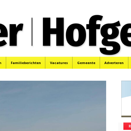
oek, Santpoort, Driehuis en Spaarnwoude.
n
Familieberichten
Vacatures
Gemeente
Adverteren
R