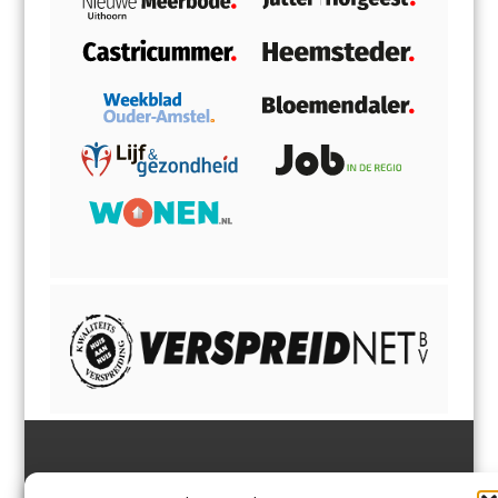
Jutter | Hofgeest
IJmuiden,
en
Velsen-Noord