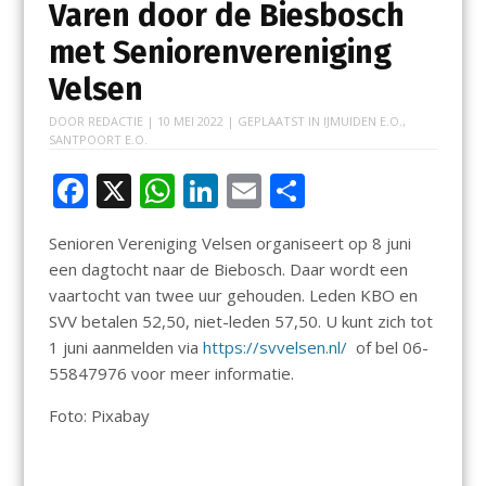
Varen door de Biesbosch
met Seniorenvereniging
Velsen
DOOR
REDACTIE
|
10 MEI 2022
| GEPLAATST IN
IJMUIDEN E.O.
,
SANTPOORT E.O.
F
X
W
Li
E
D
ac
h
n
m
el
Senioren Vereniging Velsen organiseert op 8 juni
e
at
k
ai
e
een dagtocht naar de Biebosch. Daar wordt een
b
s
e
l
n
vaartocht van twee uur gehouden. Leden KBO en
o
A
dI
SVV betalen 52,50, niet-leden 57,50. U kunt zich tot
1 juni aanmelden via
https://svvelsen.nl/
of bel 06-
o
p
n
55847976 voor meer informatie.
k
p
Foto: Pixabay