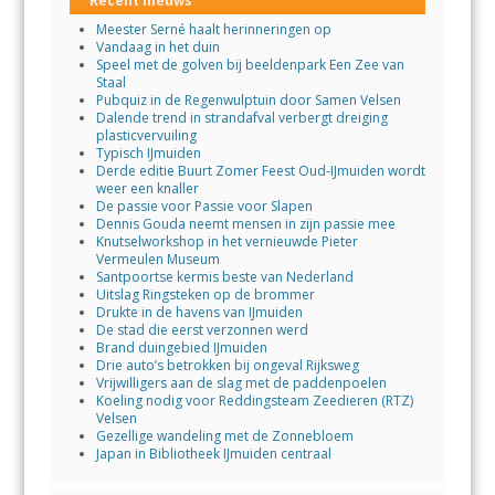
Recent nieuws
Meester Serné haalt herinneringen op
Vandaag in het duin
Speel met de golven bij beeldenpark Een Zee van
Staal
Pubquiz in de Regenwulptuin door Samen Velsen
Dalende trend in strandafval verbergt dreiging
plasticvervuiling
Typisch IJmuiden
Derde editie Buurt Zomer Feest Oud-IJmuiden wordt
weer een knaller
De passie voor Passie voor Slapen
Dennis Gouda neemt mensen in zijn passie mee
Knutselworkshop in het vernieuwde Pieter
Vermeulen Museum
Santpoortse kermis beste van Nederland
Uitslag Ringsteken op de brommer
Drukte in de havens van IJmuiden
De stad die eerst verzonnen werd
Brand duingebied IJmuiden
Drie auto’s betrokken bij ongeval Rijksweg
Vrijwilligers aan de slag met de paddenpoelen
Koeling nodig voor Reddingsteam Zeedieren (RTZ)
Velsen
Gezellige wandeling met de Zonnebloem
Japan in Bibliotheek IJmuiden centraal