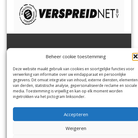
Jutter | Hofgeest
IJmuiden,
en
Velsen-Noord
Beheer cookie toestemming
Margadantstraat 34
Velserbroek
,
Velsen-Zuid,
1976 DN IJmuiden
Santpoort-Noord
,
Santpoort-
0255-533900
Zuid
,
Driehuis
en
Deze website maakt gebruik van cookies en soortgelijke functies voor
info@jutter.nl
of
info@hofgee
Spaarnwoude
.
verwerking van informatie over uw eindapparaat en persoonlijke
st.nl
gegevens. Dit omvat integratie van inhoud, externe diensten, elementen
van derden, statistische analyse, gepersonaliseerde reclame en sociale
media. Toestemming is vrijwillig en kan op elk moment worden
Contact
ingetrokken via het pictogram linksonder.
Andere uitgaven
Bezorgklacht
Ophaalpunten
Accepteren
Vacatures
Voorwaarden
Privacyverklaring
Weigeren