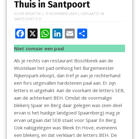
Thuis in Santpoort
DOOR
REDACTIE
|
10 NOVEMBER 2024
| GEPLAATST IN
SANTPOORT E.O.
F
X
W
Li
E
D
ac
h
n
m
el
Niet zomaar een paal
e
at
k
ai
e
b
s
e
l
n
Als je rechts van restaurant Boschbeek aan de
Wüstelaan het pad omhoog het Burgemeester
o
A
dI
Rijkenspark inloopt, dan tref je aan je rechterhand
o
p
n
een fors uitgevallen hardstenen paal aan. Er zijn
k
p
letters in uitgehakt. Aan de voorkant de letters SEB,
aan de achterkant BEH. Omdat de voormalige
blekerij Spaar en Berg daar gelegen was (een deel
ervan is het huidige landgoed Spaarnberg) mag je
ervan uitgaan dat SEB staat voor Spaar En Berg.
Ook nabijgelegen was Bleek En Hove, eveneens
een blekerij, en dat verklaart de letters BEH. De