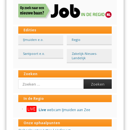
Edities
IJmuiden e.o.
Regio
Santpoort e.o.
Zakelijk-Nieuws-
Landelijk
Zoeken
Search
In de Regio
Live
webcam IJmuiden aan Zee
Onze ophaalpunten