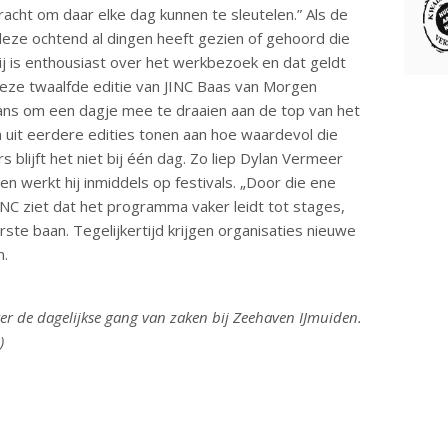
acht om daar elke dag kunnen te sleutelen.” Als de
deze ochtend al dingen heeft gezien of gehoord die
 Hij is enthousiast over het werkbezoek en dat geldt
 deze twaalfde editie van JINC Baas van Morgen
 kans om een dagje mee te draaien aan de top van het
n uit eerdere edities tonen aan hoe waardevol die
blijft het niet bij één dag. Zo liep Dylan Vermeer
en werkt hij inmiddels op festivals. „Door die ene
 JINC ziet dat het programma vaker leidt tot stages,
te baan. Tegelijkertijd krijgen organisaties nieuwe
n.
ver de dagelijkse gang van zaken bij Zeehaven IJmuiden.
)