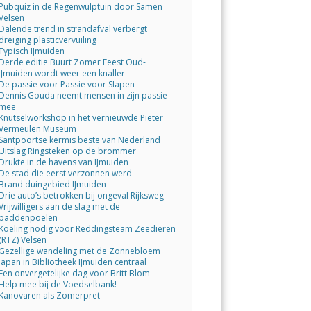
Pubquiz in de Regenwulptuin door Samen
Velsen
Dalende trend in strandafval verbergt
dreiging plasticvervuiling
Typisch IJmuiden
Derde editie Buurt Zomer Feest Oud-
IJmuiden wordt weer een knaller
De passie voor Passie voor Slapen
Dennis Gouda neemt mensen in zijn passie
mee
Knutselworkshop in het vernieuwde Pieter
Vermeulen Museum
Santpoortse kermis beste van Nederland
Uitslag Ringsteken op de brommer
Drukte in de havens van IJmuiden
De stad die eerst verzonnen werd
Brand duingebied IJmuiden
Drie auto’s betrokken bij ongeval Rijksweg
Vrijwilligers aan de slag met de
paddenpoelen
Koeling nodig voor Reddingsteam Zeedieren
(RTZ) Velsen
Gezellige wandeling met de Zonnebloem
Japan in Bibliotheek IJmuiden centraal
Een onvergetelijke dag voor Britt Blom
Help mee bij de Voedselbank!
Kanovaren als Zomerpret