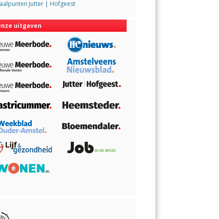
alpunten Jutter | Hofgeest
nze uitgaven