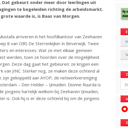
. Dat gebeurt onder meer door leerlingen uit
gingen te begeleiden richting de arbeidsmarkt.
n grote waarde is, is Baas van Morgen.
E
Mustafa arriveren in het hoofdkantoor van Zeehaven
I
groep 8 van OBS De Sterrenkijker in Beverwijk. Twee
akters en interesses. Wat ze met elkaar gemeen
S
siast werden, toen ze hoorden over de mogelijkheid
orgen. Deze dag gaat het gebeuren: ze krijgen een
k van JINC. Sterker nog, ze maken deze ochtend al
 zijn gekoppeld aan AYOP, de netwerkvereniging
Sear
msterdam – Den Helder – IJmuiden. Dionne Ruurda is
de jongens hartelijk welkom bij Zeehaven IJmuiden,
r is. Ook hij is er deze ochtend bij om de jongens
I
O