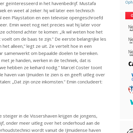
Opha
eer geïnteresseerd in het havenbedrijf. Mustafa
ek en weet al zeker: hij wil later een technisch
O
al een Playstation en een televisie opengeschroefd
r. Emin weet nog niet precies wat hij later voor
ze ochtend achter te komen: „Ik wil weten hoe het
 voelt om de baas te zijn.” De eerste belangrijke les
et alleen,” legt ze uit. Ze vertelt hoe in een
aar samenwerkt om bepaalde doelen te bereiken.
met je handen, werken in de techniek, dat is
n we hebben ze keihard nodig.” Marcel Coster toont
haven van IJmuiden te zien is en geeft uitleg over
len: „Dat zijn onze inkomsten.” Emin concludeert:
e steiger in de Vissershaven krijgen de jongens,
ijf, onder meer uitleg over het onderhoud aan de
rhoudstechnici wordt vanuit de IJmuidense haven