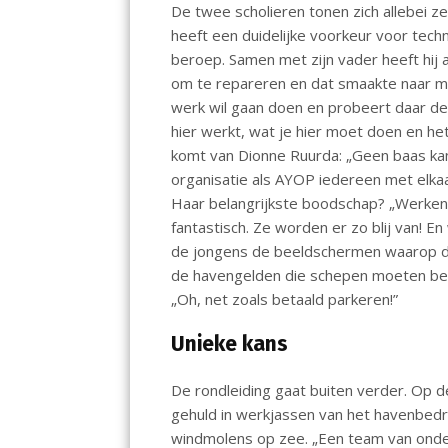
De twee scholieren tonen zich allebei z
heeft een duidelijke voorkeur voor techni
beroep. Samen met zijn vader heeft hij 
om te repareren en dat smaakte naar mee
werk wil gaan doen en probeert daar de
hier werkt, wat je hier moet doen en het
komt van Dionne Ruurda: „Geen baas kan h
organisatie als AYOP iedereen met elk
Haar belangrijkste boodschap? „Werken 
fantastisch. Ze worden er zo blij van! E
de jongens de beeldschermen waarop de 
de havengelden die schepen moeten beta
„Oh, net zoals betaald parkeren!”
Unieke kans
De rondleiding gaat buiten verder. Op d
gehuld in werkjassen van het havenbedr
windmolens op zee. „Een team van onde