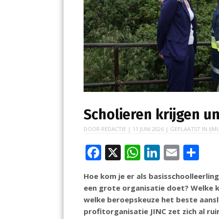
Scholieren krijgen un
DOOR
REDACTIE
|
11 JUNI 2026
| GEPLAATST IN
IJM
F
X
W
Li
E
D
ac
h
n
m
el
Hoe kom je er als basisschoolleerlin
e
at
k
ai
e
een grote organisatie doet? Welke k
b
s
e
l
n
welke beroepskeuze het beste aanslu
o
A
dI
profitorganisatie JINC zet zich al ru