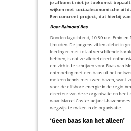
je afkomst niet je toekomst bepaalt
o
p
n
wijken met sociaaleconomische uitda
k
p
Een concreet project, dat hierbij va
Door Raimond Bos
Donderdagochtend, 10.30 uur. Emin en 
IJmuiden. De jongens zitten allebei in 
leerlingen met totaal verschillende kar
hebben, is dat ze allebei direct enthou
om zich in te schrijven voor Baas van M
ontmoeting met een baas uit het netwer
meteen kennis met twee bazen, want ze
voor de offshore energie in de regio A
directeur van deze organisatie en heet 
waar Marcel Coster adjunct-havenmeeste
wegwijs te maken in de organisatie.
‘Geen baas kan het alleen’