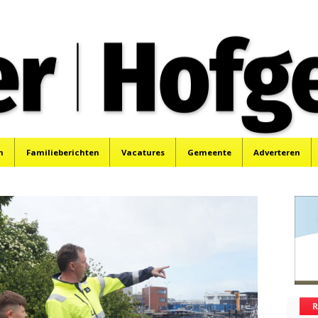
oek, Santpoort, Driehuis en Spaarnwoude.
n
Familieberichten
Vacatures
Gemeente
Adverteren
R