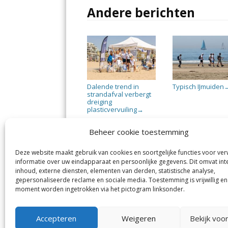
Andere berichten
Dalende trend in
Typisch IJmuiden
strandafval verbergt
dreiging
plasticvervuiling
→
Beheer cookie toestemming
Deze website maakt gebruik van cookies en soortgelijke functies voor ve
informatie over uw eindapparaat en persoonlijke gegevens. Dit omvat int
Jutter | Hofgeest
IJm
inhoud, externe diensten, elementen van derden, statistische analyse,
Margadantstraat 34
Vel
gepersonaliseerde reclame en sociale media. Toestemming is vrijwillig en
1976 DN IJmuiden
No
moment worden ingetrokken via het pictogram linksonder.
0255-533900
Sp
info@jutter.nl
of
info@hofgeest.nl
Accepteren
Weigeren
Bekijk voo