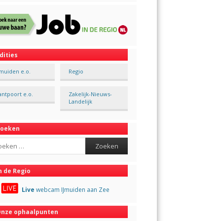
dities
Jmuiden e.o.
Regio
antpoort e.o.
Zakelijk-Nieuws-
Landelijk
Zoeken
ch
n de Regio
Live
webcam IJmuiden aan Zee
nze ophaalpunten