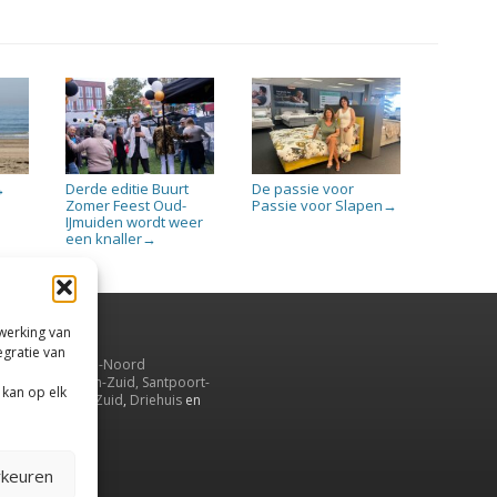
Derde editie Buurt
De passie voor
→
Zomer Feest Oud-
Passie voor Slapen
→
IJmuiden wordt weer
een knaller
→
rwerking van
egratie van
uiden,
en
Velsen-Noord
serbroek
,
Velsen-Zuid,
Santpoort-
 kan op elk
ord
,
Santpoort-Zuid
,
Driehuis
en
aarnwoude
.
rkeuren