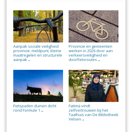
Aanpak sociale veiligheid
Provincie en gemeenten
provincie: meldpunt, kleine
werken in 2026 door aan
maatregelen en structurele
verkeersveiligheid en
aanpak
doorfietsroutes
→
→
Fietspaden duinen dicht
Fatima vindt
rond Formule 1
zelfvertrouwen bij het
→
Taalhuis van De Bibliotheek
Velsen
→