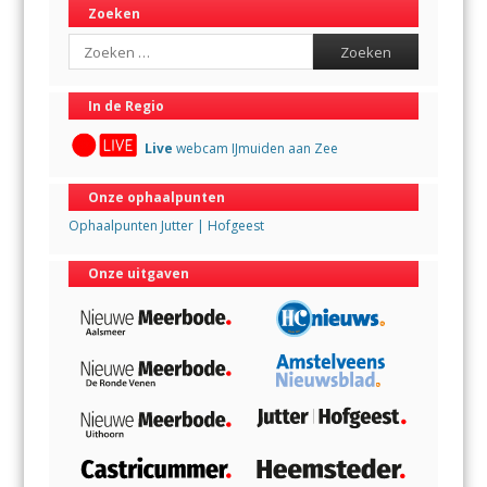
Zoeken
Search
In de Regio
Live
webcam IJmuiden aan Zee
Onze ophaalpunten
Ophaalpunten Jutter | Hofgeest
Onze uitgaven