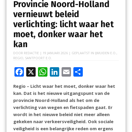
Provincie Noord-Holland
vernieuwt beleid
verlichting: licht waar het
moet, donker waar het
kan
DOOR
REDACTIE
|
19 JANUARI 2026
| GEPLAATST IN
IJMUIDEN E.O.
,
REGIO
,
SANTPOORT E.O.
F
X
W
Li
E
D
ac
h
n
m
el
Regio – Licht waar het moet, donker waar het
e
at
k
ai
e
kan. Dat is het nieuwe uitgangspunt van de
b
s
e
l
n
provincie Noord-Holland als het om de
o
A
dI
verlichting van wegen en fietspaden gaat. Er
wordt in het nieuwe beleid niet meer alleen
o
p
n
gekeken naar verkeersveiligheid. Ook sociale
k
p
veiligheid is een belangrijke reden om ergens