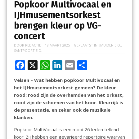
Popkoor Multivocaal en
IJHmusementsorkest
brengen kleur op VG-
concert
DOOR
REDACTIE
|
18 MAART 2025
| GEPLAATST IN
IJMUIDEN E.O.
,
SANTPOORT E.O.
F
X
W
Li
E
D
ac
h
n
m
el
Velsen – Wat hebben popkoor Multivocaal en
e
at
k
ai
e
het IJHmusementsorkest gemeen? De kleur
b
s
e
l
n
rood: rood zijn de overhemden van het orkest,
o
A
dI
rood zijn de schoenen van het koor. Kleurrijk is
de presentatie, en zeker ook de muzikale
o
p
n
klanken.
k
p
Popkoor MultiVocaal is een mooi 26 leden tellend
koor. Zij hebben een gevarieerd repertoire waarvan