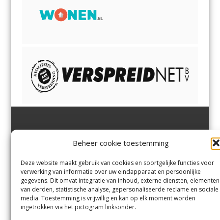
Jutter | Hofgeest
IJmuiden,
en
Velsen-Noord
Beheer cookie toestemming
Margadantstraat 34
Velserbroek
,
Velsen-Zuid,
1976 DN IJmuiden
Santpoort-Noord
,
Santpoort-
0255-533900
Zuid
,
Driehuis
en
Deze website maakt gebruik van cookies en soortgelijke functies voor
info@jutter.nl
of
info@hofgee
Spaarnwoude
.
verwerking van informatie over uw eindapparaat en persoonlijke
st.nl
gegevens. Dit omvat integratie van inhoud, externe diensten, elementen
van derden, statistische analyse, gepersonaliseerde reclame en sociale
media. Toestemming is vrijwillig en kan op elk moment worden
Contact
ingetrokken via het pictogram linksonder.
Andere uitgaven