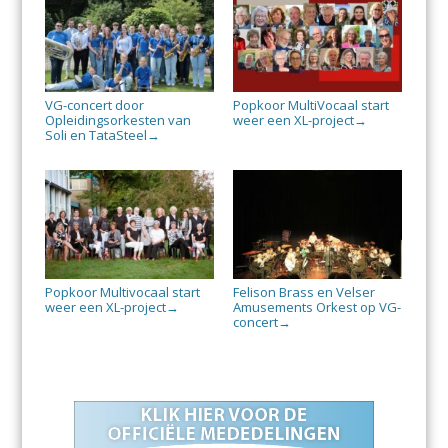
VG-concert door
Popkoor MultiVocaal start
Opleidingsorkesten van
weer een XL-project
→
Soli en TataSteel
→
Popkoor Multivocaal start
Felison Brass en Velser
weer een XL-project
Amusements Orkest op VG-
→
concert
→