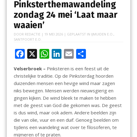
Pinksterthemawandeling
zondag 24 mei ‘Laat maar
waaien’
DOOR
REDACTIE
|
19 MEI 2026
| GEPLAATST IN
IJMUIDEN E.O.
,
SANTPOORT E.O.
F
X
W
Li
E
D
ac
h
n
m
el
Velserbroek –
Pinksteren is een feest uit de
e
at
k
ai
e
christelijke traditie. Op de Pinksterdag hoorden
b
s
e
l
n
duizenden mensen een hevige wind maar zagen
o
A
dI
niks bewegen. Mensen werden nieuwsgierig en
gingen kijken. De wind bleek te maken te hebben
o
p
n
met de geest van God die gekomen was. De geest
k
p
is dus wind, maar ook adem. Andere beelden zijn
die van olie, vuur en een duif. Genoeg beelden om
tijdens een wandeling wat over te filosoferen, te
mijmeren of te praten.