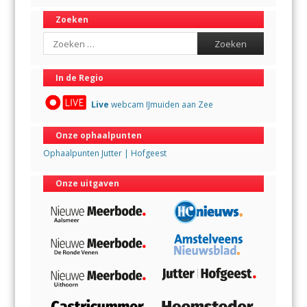
Zoeken
Search
In de Regio
Live
webcam IJmuiden aan Zee
Onze ophaalpunten
Ophaalpunten Jutter | Hofgeest
Onze uitgaven