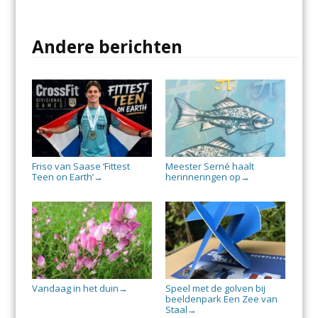
Andere berichten
Friso van Saase ‘Fittest
Meester Serné haalt
Teen on Earth’
herinneringen op
→
→
Vandaag in het duin
Speel met de golven bij
→
beeldenpark Een Zee van
Staal
→