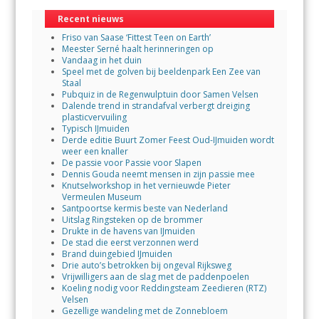
Recent nieuws
Friso van Saase ‘Fittest Teen on Earth’
Meester Serné haalt herinneringen op
Vandaag in het duin
Speel met de golven bij beeldenpark Een Zee van
Staal
Pubquiz in de Regenwulptuin door Samen Velsen
Dalende trend in strandafval verbergt dreiging
plasticvervuiling
Typisch IJmuiden
Derde editie Buurt Zomer Feest Oud-IJmuiden wordt
weer een knaller
De passie voor Passie voor Slapen
Dennis Gouda neemt mensen in zijn passie mee
Knutselworkshop in het vernieuwde Pieter
Vermeulen Museum
Santpoortse kermis beste van Nederland
Uitslag Ringsteken op de brommer
Drukte in de havens van IJmuiden
De stad die eerst verzonnen werd
Brand duingebied IJmuiden
Drie auto’s betrokken bij ongeval Rijksweg
Vrijwilligers aan de slag met de paddenpoelen
Koeling nodig voor Reddingsteam Zeedieren (RTZ)
Velsen
Gezellige wandeling met de Zonnebloem