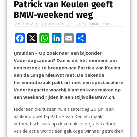
Patrick van Keulen geeft
BMW-weekend weg
DOOR
REDACTIE
|
11 JUNI 2026
| GEPLAATST IN
IJMUIDEN E.O.
F
X
W
Li
E
D
ac
h
n
m
el
IJmuiden – Op zoek naar een bijzonder
e
at
k
ai
e
Vaderdagcadeau? Dan is dit hét moment om
b
s
e
l
n
een bezoek te brengen aan Patrick van Keulen
o
A
dI
aan de Lange Nieuwstraat. De bekende
herenmodezaak pakt uit met een spectaculaire
o
p
n
Vaderdagactie waarbij klanten kans maken op
k
p
een weekend rijden in een stijlvolle BMW Z4.
Iedereen die tussen nu en zaterdag 20 juni een
aankoop doet bij Patrick van Keulen, maakt
automatisch kans op deze unieke prijs. Na afloop
van de actie wordt één gelukkige winnaar getrokken