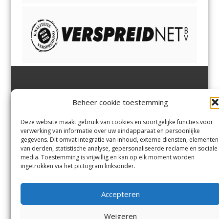
Jutter | Hofgeest
IJmuiden,
en
Velsen-Noord
Beheer cookie toestemming
Margadantstraat 34
Velserbroek
,
Velsen-Zuid,
1976 DN IJmuiden
Santpoort-Noord
,
Santpoort-
0255-533900
Zuid
,
Driehuis
en
Deze website maakt gebruik van cookies en soortgelijke functies voor
info@jutter.nl
of
info@hofgee
Spaarnwoude
.
verwerking van informatie over uw eindapparaat en persoonlijke
st.nl
gegevens. Dit omvat integratie van inhoud, externe diensten, elementen
van derden, statistische analyse, gepersonaliseerde reclame en sociale
media. Toestemming is vrijwillig en kan op elk moment worden
Contact
ingetrokken via het pictogram linksonder.
Andere uitgaven
Bezorgklacht
Ophaalpunten
Accepteren
Vacatures
Voorwaarden
Privacyverklaring
Weigeren