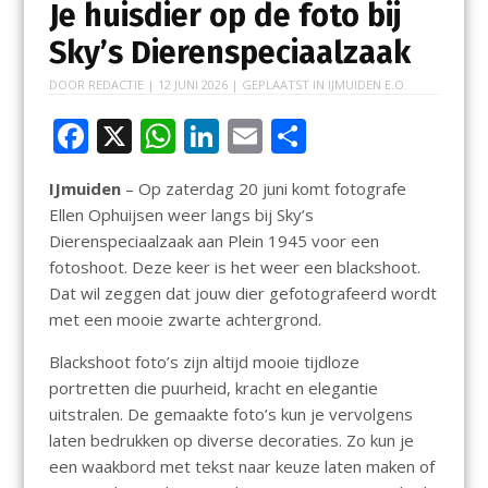
Je huisdier op de foto bij
Sky’s Dierenspeciaalzaak
DOOR
REDACTIE
|
12 JUNI 2026
| GEPLAATST IN
IJMUIDEN E.O.
F
X
W
Li
E
D
ac
h
n
m
el
IJmuiden
– Op zaterdag 20 juni komt fotografe
e
at
k
ai
e
Ellen Ophuijsen weer langs bij Sky’s
b
s
e
l
n
Dierenspeciaalzaak aan Plein 1945 voor een
o
A
dI
fotoshoot. Deze keer is het weer een blackshoot.
Dat wil zeggen dat jouw dier gefotografeerd wordt
o
p
n
met een mooie zwarte achtergrond.
k
p
Blackshoot foto’s zijn altijd mooie tijdloze
portretten die puurheid, kracht en elegantie
uitstralen. De gemaakte foto’s kun je vervolgens
laten bedrukken op diverse decoraties. Zo kun je
een waakbord met tekst naar keuze laten maken of