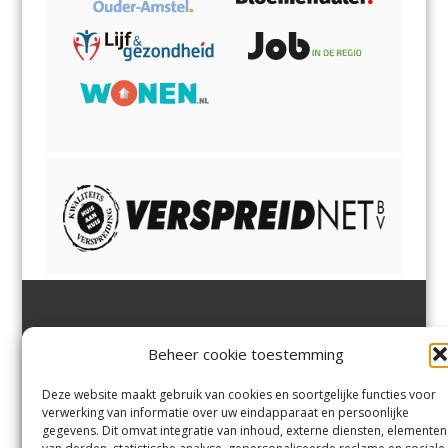
Jutter | Hofgeest
IJmuiden,
en
Velsen-Noord
Beheer cookie toestemming
Margadantstraat 34
Velserbroek
,
Velsen-Zuid,
1976 DN IJmuiden
Santpoort-Noord
,
Santpoort-
0255-533900
Zuid
,
Driehuis
en
Deze website maakt gebruik van cookies en soortgelijke functies voor
info@jutter.nl
of
info@hofgee
Spaarnwoude
.
verwerking van informatie over uw eindapparaat en persoonlijke
st.nl
gegevens. Dit omvat integratie van inhoud, externe diensten, elementen