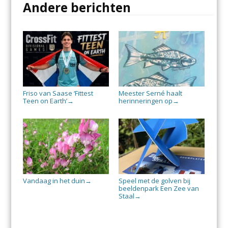
Andere berichten
Friso van Saase ‘Fittest
Meester Serné haalt
Teen on Earth’
herinneringen op
→
→
Vandaag in het duin
Speel met de golven bij
→
beeldenpark Een Zee van
Staal
→