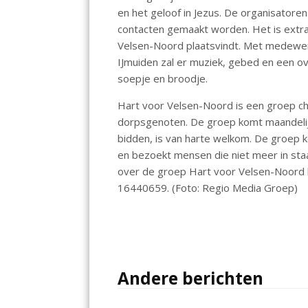
o
A
dI
en het geloof in Jezus. De organisator
contacten gemaakt worden. Het is extra 
o
p
n
Velsen-Noord plaatsvindt. Met medewer
k
p
IJmuiden zal er muziek, gebed en een ove
soepje en broodje.
Hart voor Velsen-Noord is een groep chr
dorpsgenoten. De groep komt maandelijk
bidden, is van harte welkom. De groep 
en bezoekt mensen die niet meer in sta
over de groep Hart voor Velsen-Noord
16440659. (Foto: Regio Media Groep)
Andere berichten