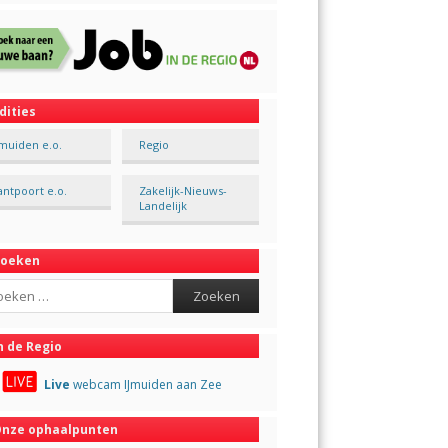
dities
Jmuiden e.o.
Regio
antpoort e.o.
Zakelijk-Nieuws-
Landelijk
Zoeken
ch
n de Regio
Live
webcam IJmuiden aan Zee
nze ophaalpunten