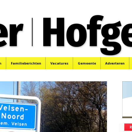
oek, Santpoort, Driehuis en Spaarnwoude.
n
Familieberichten
Vacatures
Gemeente
Adverteren
R