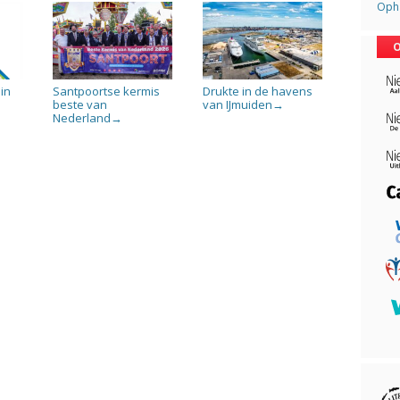
Opha
O
in
Santpoortse kermis
Drukte in de havens
beste van
van IJmuiden
→
Nederland
→