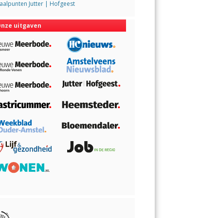
alpunten Jutter | Hofgeest
nze uitgaven