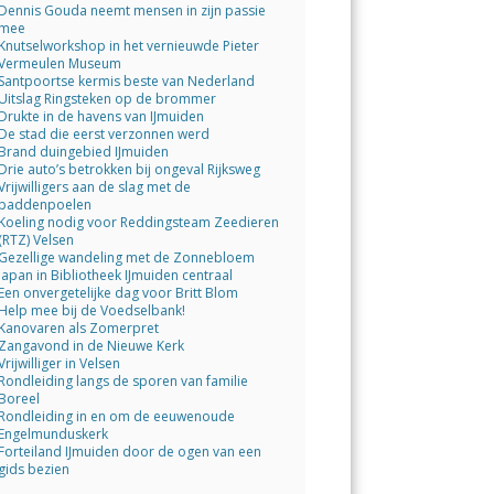
Dennis Gouda neemt mensen in zijn passie
mee
Knutselworkshop in het vernieuwde Pieter
Vermeulen Museum
Santpoortse kermis beste van Nederland
Uitslag Ringsteken op de brommer
Drukte in de havens van IJmuiden
De stad die eerst verzonnen werd
Brand duingebied IJmuiden
Drie auto’s betrokken bij ongeval Rijksweg
Vrijwilligers aan de slag met de
paddenpoelen
Koeling nodig voor Reddingsteam Zeedieren
(RTZ) Velsen
Gezellige wandeling met de Zonnebloem
Japan in Bibliotheek IJmuiden centraal
Een onvergetelijke dag voor Britt Blom
Help mee bij de Voedselbank!
Kanovaren als Zomerpret
Zangavond in de Nieuwe Kerk
Vrijwilliger in Velsen
Rondleiding langs de sporen van familie
Boreel
Rondleiding in en om de eeuwenoude
Engelmunduskerk
Forteiland IJmuiden door de ogen van een
gids bezien