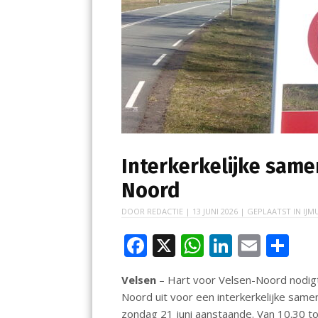
Interkerkelijke sam
Noord
DOOR
REDACTIE
|
13 JUNI 2026
| GEPLAATST IN
IJM
F
X
W
Li
E
D
ac
h
n
m
el
Velsen
– Hart voor Velsen-Noord nodigt 
e
at
k
ai
e
Noord uit voor een interkerkelijke same
b
s
e
l
n
zondag 21 juni aanstaande. Van 10.30 t