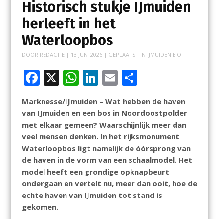
Historisch stukje IJmuiden
herleeft in het
Waterloopbos
DOOR
REDACTIE
|
13 JUNI 2026
| GEPLAATST IN
IJMUIDEN E.O.
F
X
W
Li
E
D
ac
h
n
m
el
Marknesse/IJmuiden – Wat hebben de haven
e
at
k
ai
e
van IJmuiden en een bos in Noordoostpolder
b
s
e
l
n
met
elkaar gemeen? Waarschijnlijk meer dan
o
A
dI
veel mensen denken. In het rijksmonument
Waterloopbos
ligt namelijk de óórsprong van
o
p
n
de haven in de vorm van een schaalmodel. Het
k
p
model heeft een
grondige opknapbeurt
ondergaan en vertelt nu, meer dan ooit, hoe de
echte haven van IJmuiden tot
stand is
gekomen.