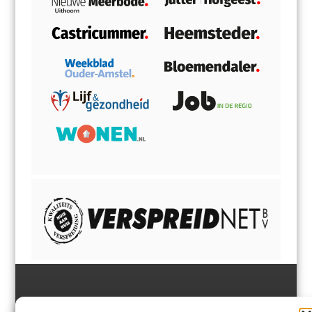
Jutter | Hofgeest
IJmuiden,
en
Velsen-Noord