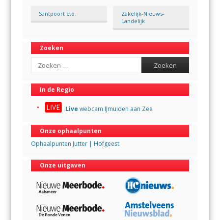
Santpoort e.o.
Zakelijk-Nieuws-
Landelijk
Zoeken
Search
In de Regio
Live
webcam IJmuiden aan Zee
Onze ophaalpunten
Ophaalpunten Jutter | Hofgeest
Onze uitgaven