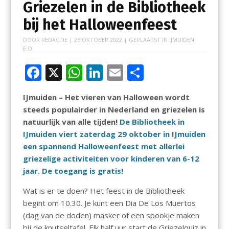
Griezelen in de Bibliotheek
bij het Halloweenfeest
DOOR
REDACTIE
|
26 OKTOBER 2022
| GEPLAATST IN
IJMUIDEN
E.O.
F
X
W
Li
E
D
ac
h
n
m
el
IJmuiden – Het vieren van Halloween wordt
e
at
k
ai
e
steeds populairder in Nederland en griezelen is
b
s
e
l
n
natuurlijk van alle tijden!
De Bibliotheek in
o
A
dI
IJmuiden viert zaterdag 29 oktober in IJmuiden
een spannend Halloweenfeest met allerlei
o
p
n
griezelige activiteiten voor kinderen van 6-12
k
p
jaar. De toegang is gratis!
Wat is er te doen? Het feest in de Bibliotheek
begint om 10.30. Je kunt een Dia De Los Muertos
(dag van de doden) masker of een spookje maken
bij de knutseltafel. Elk half uur start de Griezelquiz in