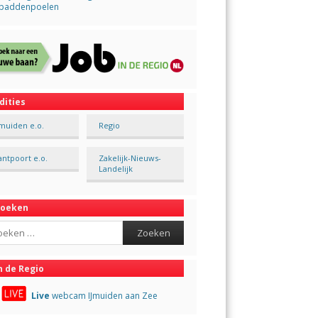
paddenpoelen
dities
Jmuiden e.o.
Regio
antpoort e.o.
Zakelijk-Nieuws-
Landelijk
Zoeken
ch
n de Regio
Live
webcam IJmuiden aan Zee