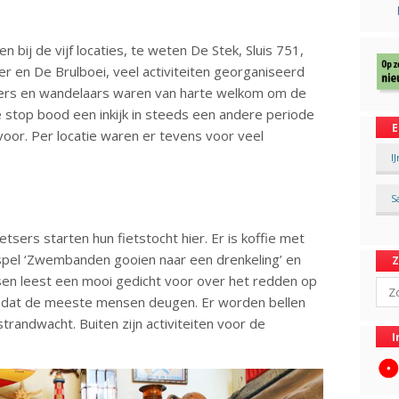
 bij de vijf locaties, te weten De Stek, Sluis 751,
r en De Brulboei, veel activiteiten georganiseerd
ners en wandelaars waren van harte welkom om de
e stop bood een inkijk in steeds een andere periode
E
voor. Per locatie waren er tevens voor veel
I
S
etsers starten hun fietstocht hier. Er is koffie met
n spel ‘Zwembanden gooien naar een drenkeling’ en
sen leest een mooi gedicht voor over het redden op
Sear
s, dat de meeste mensen deugen. Er worden bellen
strandwacht. Buiten zijn activiteiten voor de
I