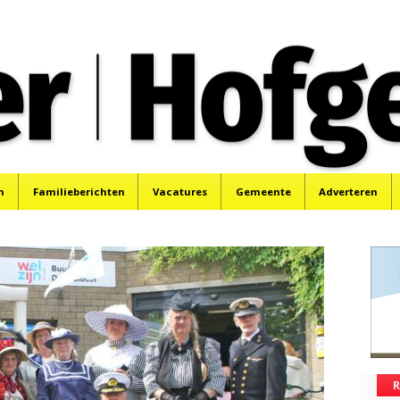
oek, Santpoort, Driehuis en Spaarnwoude.
n
Familieberichten
Vacatures
Gemeente
Adverteren
R