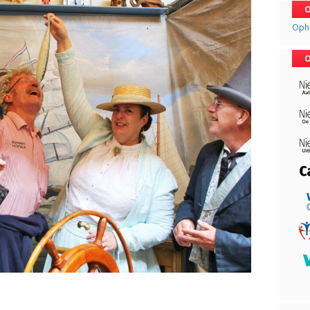
O
Opha
O