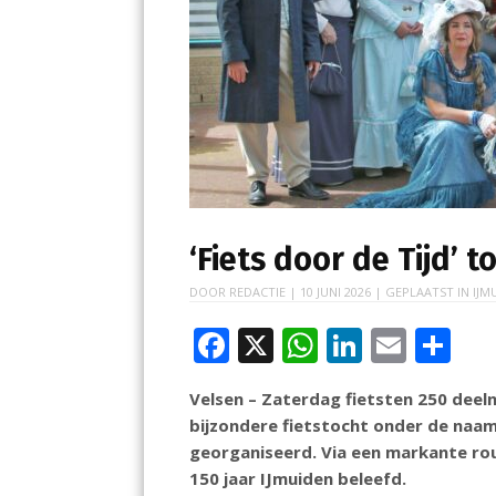
‘Fiets door de Tijd’ 
DOOR
REDACTIE
|
10 JUNI 2026
| GEPLAATST IN
IJM
F
X
W
Li
E
D
ac
h
n
m
el
Velsen – Zaterdag fietsten 250 deelne
e
at
k
ai
e
bijzondere fietstocht onder de naam 
b
s
e
l
n
georganiseerd. Via een markante rou
o
A
dI
150 jaar IJmuiden beleefd.