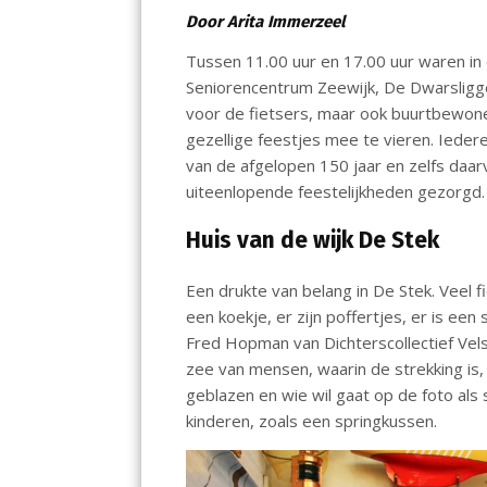
o
p
n
Door Arita Immerzeel
k
p
Tussen 11.00 uur en 17.00 uur waren in en
Seniorencentrum Zeewijk, De Dwarsligge
voor de fietsers, maar ook buurtbewo
gezellige feestjes mee te vieren. Ieder
van de afgelopen 150 jaar en zelfs daar
uiteenlopende feestelijkheden gezorgd.
Huis van de wijk De Stek
Een drukte van belang in De Stek. Veel fi
een koekje, er zijn poffertjes, er is ee
Fred Hopman van Dichterscollectief Vel
zee van mensen, waarin de strekking i
geblazen en wie wil gaat op de foto als 
kinderen, zoals een springkussen.