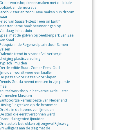
Gratis workshop kennismaken met de lokale
politiek en democratie
Jacob Visser en zoon Dave maken hun droom
waar
Friso van Saase ‘Fittest Teen on Earth’
Meester Serné haalt herinneringen op
Vandaag in het duin
Speel met de golven bij beeldenpark Een Zee
van Staal
Pubquiz in de Regenwulptuin door Samen
Velsen
Dalende trend in strandafval verbergt
dreiging plasticvervuiling
Typisch IJmuiden
Derde editie Buurt Zomer Feest Oud-
IJmuiden wordt weer een knaller
De passie voor Passie voor Slapen
Dennis Gouda neemt mensen in zijn passie
mee
Knutselworkshop in het vernieuwde Pieter
Vermeulen Museum
Santpoortse kermis beste van Nederland
Uitslag Ringsteken op de brommer
Drukte in de havens van IJmuiden
De stad die eerst verzonnen werd
Brand duingebied IJmuiden
Drie auto’s betrokken bij ongeval Rijksweg
Vrijwilligers aan de slag met de