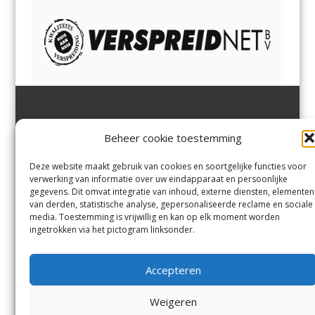
Jutter | Hofgeest
IJmuiden,
en
Velsen-Noord
Beheer cookie toestemming
Margadantstraat 34
Velserbroek
,
Velsen-Zuid,
1976 DN IJmuiden
Santpoort-Noord
,
Santpoort-
0255-533900
Zuid
,
Driehuis
en
Deze website maakt gebruik van cookies en soortgelijke functies voor
info@jutter.nl
of
info@hofgee
Spaarnwoude
.
verwerking van informatie over uw eindapparaat en persoonlijke
st.nl
gegevens. Dit omvat integratie van inhoud, externe diensten, elementen
van derden, statistische analyse, gepersonaliseerde reclame en sociale
media. Toestemming is vrijwillig en kan op elk moment worden
Contact
ingetrokken via het pictogram linksonder.
Andere uitgaven
Bezorgklacht
Ophaalpunten
Accepteren
Vacatures
Voorwaarden
Privacyverklaring
Weigeren