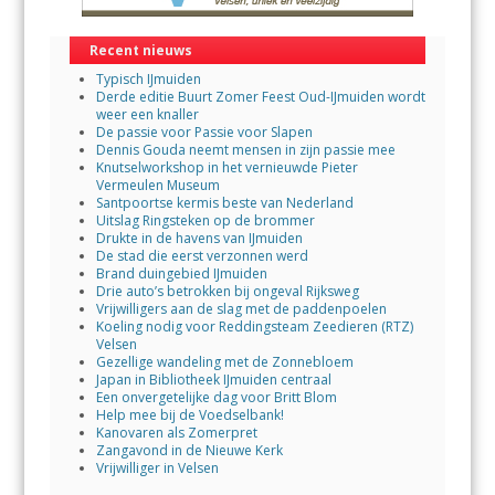
Recent nieuws
Typisch IJmuiden
Derde editie Buurt Zomer Feest Oud-IJmuiden wordt
weer een knaller
De passie voor Passie voor Slapen
Dennis Gouda neemt mensen in zijn passie mee
Knutselworkshop in het vernieuwde Pieter
Vermeulen Museum
Santpoortse kermis beste van Nederland
Uitslag Ringsteken op de brommer
Drukte in de havens van IJmuiden
De stad die eerst verzonnen werd
Brand duingebied IJmuiden
Drie auto’s betrokken bij ongeval Rijksweg
Vrijwilligers aan de slag met de paddenpoelen
Koeling nodig voor Reddingsteam Zeedieren (RTZ)
Velsen
Gezellige wandeling met de Zonnebloem
Japan in Bibliotheek IJmuiden centraal
Een onvergetelijke dag voor Britt Blom
Help mee bij de Voedselbank!
Kanovaren als Zomerpret
Zangavond in de Nieuwe Kerk
Vrijwilliger in Velsen