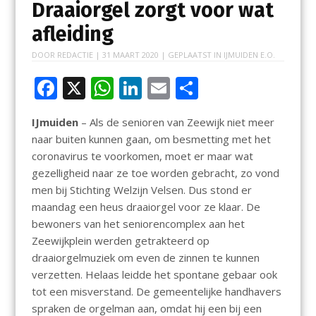
Draaiorgel zorgt voor wat
afleiding
DOOR
REDACTIE
|
31 MAART 2020
| GEPLAATST IN
IJMUIDEN E.O.
F
X
W
Li
E
D
ac
h
n
m
el
IJmuiden
– Als de senioren van Zeewijk niet meer
e
at
k
ai
e
naar buiten kunnen gaan, om besmetting met het
b
s
e
l
n
coronavirus te voorkomen, moet er maar wat
o
A
dI
gezelligheid naar ze toe worden gebracht, zo vond
men bij Stichting Welzijn Velsen. Dus stond er
o
p
n
maandag een heus draaiorgel voor ze klaar. De
k
p
bewoners van het seniorencomplex aan het
Zeewijkplein werden getrakteerd op
draaiorgelmuziek om even de zinnen te kunnen
verzetten. Helaas leidde het spontane gebaar ook
tot een misverstand. De gemeentelijke handhavers
spraken de orgelman aan, omdat hij een bij een