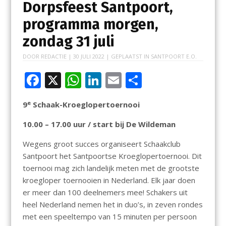
Dorpsfeest Santpoort,
programma morgen,
zondag 31 juli
DOOR
REDACTIE
|
30 JULI 2022
| GEPLAATST IN
SANTPOORT E.O.
F
X
W
Li
E
D
ac
h
n
m
el
e
9
Schaak-Kroeglopertoernooi
e
at
k
ai
e
b
s
e
l
n
10.00 – 17.00 uur / start bij De Wildeman
o
A
dI
Wegens groot succes organiseert Schaakclub
o
p
n
Santpoort het Santpoortse Kroeglopertoernooi. Dit
toernooi mag zich landelijk meten met de grootste
k
p
kroegloper toernooien in Nederland. Elk jaar doen
er meer dan 100 deelnemers mee! Schakers uit
heel Nederland nemen het in duo’s, in zeven rondes
met een speeltempo van 15 minuten per persoon