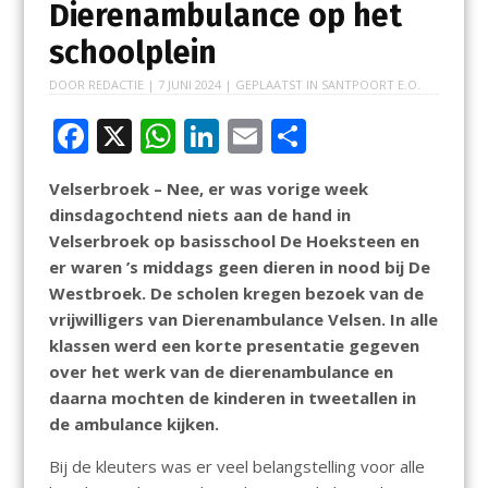
Dierenambulance op het
schoolplein
DOOR
REDACTIE
|
7 JUNI 2024
| GEPLAATST IN
SANTPOORT E.O.
F
X
W
Li
E
D
ac
h
n
m
el
Velserbroek – Nee, er was vorige week
e
at
k
ai
e
dinsdagochtend niets aan de hand in
b
s
e
l
n
Velserbroek op basisschool De Hoeksteen en
o
A
dI
er waren ’s middags geen dieren in nood bij De
Westbroek. De scholen kregen bezoek van de
o
p
n
vrijwilligers van Dierenambulance Velsen. In alle
k
p
klassen werd een korte presentatie gegeven
over het werk van de dierenambulance en
daarna mochten de kinderen in tweetallen in
de ambulance kijken.
Bij de kleuters was er veel belangstelling voor alle