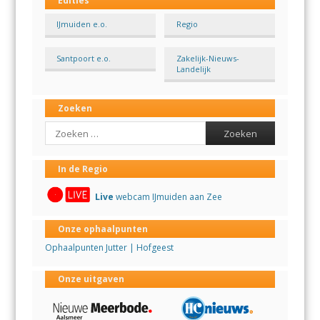
Edities
IJmuiden e.o.
Regio
Santpoort e.o.
Zakelijk-Nieuws-
Landelijk
Zoeken
Search
In de Regio
Live
webcam IJmuiden aan Zee
Onze ophaalpunten
Ophaalpunten Jutter | Hofgeest
Onze uitgaven