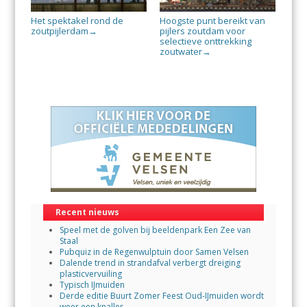
Het spektakel rond de
Hoogste punt bereikt van
zoutpijlerdam
pijlers zoutdam voor
→
selectieve onttrekking
zoutwater
→
Recent nieuws
Speel met de golven bij beeldenpark Een Zee van
Staal
Pubquiz in de Regenwulptuin door Samen Velsen
Dalende trend in strandafval verbergt dreiging
plasticvervuiling
Typisch IJmuiden
Derde editie Buurt Zomer Feest Oud-IJmuiden wordt
weer een knaller