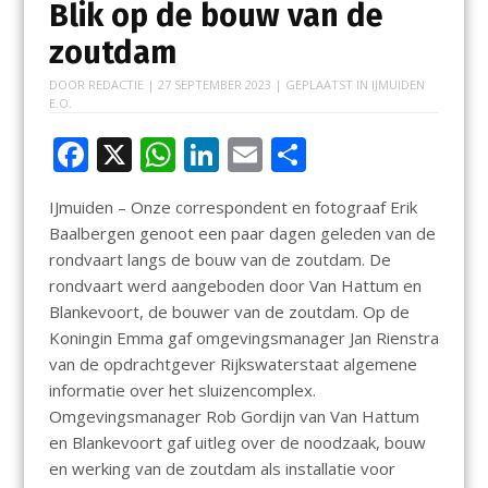
Blik op de bouw van de
zoutdam
DOOR
REDACTIE
|
27 SEPTEMBER 2023
| GEPLAATST IN
IJMUIDEN
E.O.
F
X
W
Li
E
D
ac
h
n
m
el
IJmuiden – Onze correspondent en fotograaf Erik
e
at
k
ai
e
Baalbergen genoot een paar dagen geleden van de
b
s
e
l
n
rondvaart langs de bouw van de zoutdam. De
o
A
dI
rondvaart werd aangeboden door Van Hattum en
Blankevoort, de bouwer van de zoutdam. Op de
o
p
n
Koningin Emma gaf omgevingsmanager Jan Rienstra
k
p
van de opdrachtgever Rijkswaterstaat algemene
informatie over het sluizencomplex.
Omgevingsmanager Rob Gordijn van Van Hattum
en Blankevoort gaf uitleg over de noodzaak, bouw
en werking van de zoutdam als installatie voor